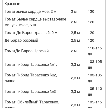
Красные
Томат
Бычье сердце мое
, 2 м
2 м
120
Томат Бычье сердце выставочное
2 м
120
минусинское, 5 шт
Томат Де Барое красный, 2 м
2,5 м
120
Де Барао розовый
2,5 м
120
110-115
Томат
Де Барао Царский
2 м
дн
103-105
Томат Гибрид Тарасенко №1
,
2,3 м
дн
Томат Гибрид Тарасенко №2,
103-105
2,3 м
лиана
дн
105-110
Томат Гибрид Тарасенко №3
2,3 м
дн
Томат Юбилейный Тарасенко,
105-115
2,3 м
лиана
дн