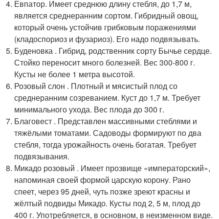
Евпатор. Имеет среднюю длину стебля, до 1,7 м,
является среднеранним сортом. Гибридный овощ,
который очень устойчив грибковым поражениями
(кладоспориоз и фузариоз). Его надо подвязывать.
Буденовка . Гибрид, родственник сорту Бычье сердце.
Стойко переносит много болезней. Вес 300-800 г.
Кусты не более 1 метра высотой.
Розовый слон . Плотный и мясистый плод со
среднеранним созреванием. Куст до 1,7 м. Требует
минимального ухода. Вес плода до 300 г.
Благовест . Представлен массивными стеблями и
тяжёлыми томатами. Садоводы формируют по два
стебля, тогда урожайность очень богатая. Требует
подвязывания.
Микадо розовый . Имеет прозвище «императорский»,
напоминая своей формой царскую корону. Рано
спеет, через 95 дней, чуть позже зреют красны и
жёлтый подвиды Микадо. Кусты под 2, 5 м, плод до
400 г. Употребляется, в основном, в неизменном виде.