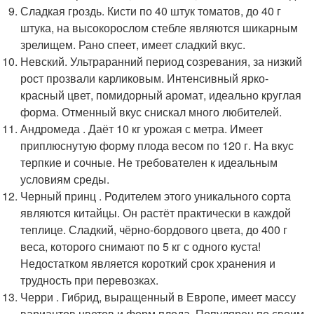
Сладкая гроздь. Кисти по 40 штук томатов, до 40 г
штука, на высокорослом стебле являются шикарным
зрелищем. Рано спеет, имеет сладкий вкус.
Невский. Ультраранний период созревания, за низкий
рост прозвали карликовым. Интенсивный ярко-
красный цвет, помидорный аромат, идеально круглая
форма. Отменный вкус снискал много любителей.
Андромеда . Даёт 10 кг урожая с метра. Имеет
приплюснутую форму плода весом по 120 г. На вкус
терпкие и сочные. Не требователен к идеальным
условиям среды.
Черный принц . Родителем этого уникального сорта
являются китайцы. Он растёт практически в каждой
теплице. Сладкий, чёрно-бордового цвета, до 400 г
веса, которого снимают по 5 кг с одного куста!
Недостатком является короткий срок хранения и
трудность при перевозках.
Черри . Гибрид, выращенный в Европе, имеет массу
вариантов цветов и форм плода. Популярен по своим