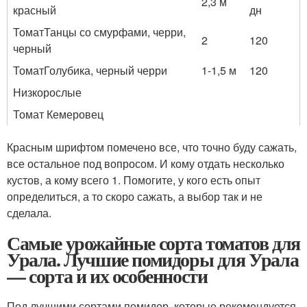
2,3 м
красный
дн
Томат
Танцы со смурфами
, черри,
2
120
черный
Томат
Голубика, черный черри
1-1,5 м
120
Низкорослые
Томат Кемеровец
Красным шрифтом помечено все, что точно буду сажать,
все остальное под вопросом. И кому отдать несколько
кустов, а кому всего 1. Помогите, у кого есть опыт
определиться, а то скоро сажать, а выбор так и не
сделала.
Самые урожайные сорта томатов для
Урала. Лучшие помидоры для Урала
— сорта и их особенности
Под лучшими сортами помидор, которые рекомендуется