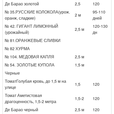
Де Барао золотой
2,5
120
№ 35.
РУССКИЕ КОЛОКОЛА
(урож.
95-110
2 м
оранж, сладкие)
дней
№ 42. ГИГАНТ ЛИМОННЫЙ
120-130
2,5 м
(урожайный)
дн
№ 81.
ОРАНЖЕВЫЕ СЛИВКИ
№ 82 ХУРМА
№ 104. МЕДОВАЯ КАПЛЯ
2,5 м
№ 54. ЗОЛОТЫЕ КУПОЛА
1,5 м
Черные
Томат
Голубая кровь
, до 1,5 м на
1,5
120
улице
Томат Аметистовая
1,5-2
120
драгоценность, 1,5-2 метра
Де Барао черный
2,5 м
120