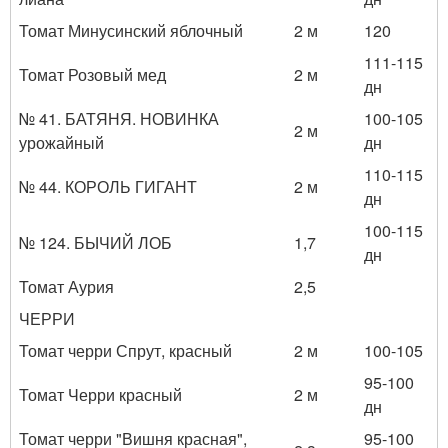
Томат Минусинский яблочный
2 м
120
111-115
Томат Розовый мед
2 м
дн
№ 41. БАТЯНЯ. НОВИНКА
100-105
2 м
урожайный
дн
110-115
№ 44. КОРОЛЬ ГИГАНТ
2 м
дн
100-115
№ 124. БЫЧИЙ ЛОБ
1,7
дн
Томат Аурия
2,5
ЧЕРРИ
Томат черри Спрут, красный
2 м
100-105
95-100
Томат Черри красный
2 м
дн
Томат черри "Вишня красная",
95-100