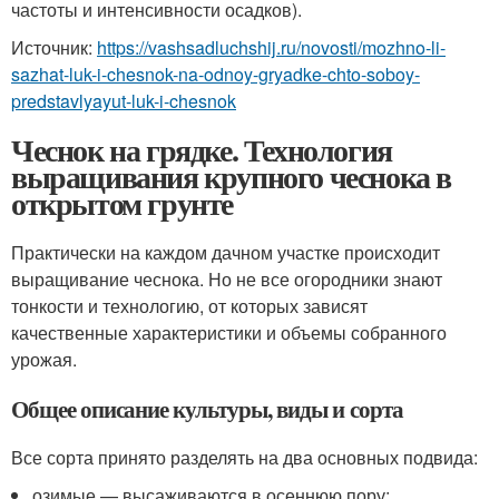
частоты и интенсивности осадков).
Источник:
https://vashsadluchshij.ru/novosti/mozhno-li-
sazhat-luk-i-chesnok-na-odnoy-gryadke-chto-soboy-
predstavlyayut-luk-i-chesnok
Чеснок на грядке. Технология
выращивания крупного чеснока в
открытом грунте
Практически на каждом дачном участке происходит
выращивание чеснока. Но не все огородники знают
тонкости и технологию, от которых зависят
качественные характеристики и объемы собранного
урожая.
Общее описание культуры, виды и сорта
Все сорта принято разделять на два основных подвида:
озимые — высаживаются в осеннюю пору;