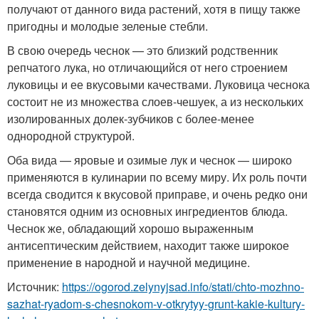
получают от данного вида растений, хотя в пищу также
пригодны и молодые зеленые стебли.
В свою очередь чеснок — это близкий родственник
репчатого лука, но отличающийся от него строением
луковицы и ее вкусовыми качествами. Луковица чеснока
состоит не из множества слоев-чешуек, а из нескольких
изолированных долек-зубчиков с более-менее
однородной структурой.
Оба вида — яровые и озимые лук и чеснок — широко
применяются в кулинарии по всему миру. Их роль почти
всегда сводится к вкусовой приправе, и очень редко они
становятся одним из основных ингредиентов блюда.
Чеснок же, обладающий хорошо выраженным
антисептическим действием, находит также широкое
применение в народной и научной медицине.
Источник:
https://ogorod.zelynyjsad.info/stati/chto-mozhno-
sazhat-ryadom-s-chesnokom-v-otkrytyy-grunt-kakie-kultury-