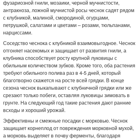
фузариозной гнили, мозаики, черной мучнистости,
антракноза, ложной мучнистой росы чеснок садят рядом
с клубникой, малиной, смородиной, огурцами,
петрушкой, салатами и цветами – розами, тюльпанами,
нарциссами.
Соседство чеснока с клубникой взаимовыгодное. Чеснок
отгоняет насекомых и защищает от развития гнили, а
клубника способствует росту крупной луковицы с
обильным количеством зубков. Кроме того, оба растения
требуют обильного полива раз в 4-5 дней, который
благотворно скажется на росте всей грядки. В конце
сезона чеснок выкапывают с клубничной грядки или же
срезают только побеги, оставляя луковицы зимовать в
грунте. На следующий год такие растения дают ранние
всходы и хороший урожай.
Эффективны и смежные посадки с морковью. Чеснок
защищает корнеплод от повреждения морковной мухой,
а морковь выделяет в почву ферменты, благодаря