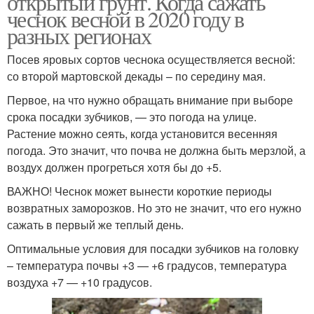
открытый грунт. Когда сажать
чеснок весной в 2020 году в
разных регионах
Посев яровых сортов чеснока осуществляется весной:
Посадки с чесноком
Чеснок на грядке
со второй мартовской декады – по середину мая.
Первое, на что нужно обращать внимание при выборе
срока посадки зубчиков, — это погода на улице.
Совместимость на
Растение можно сеять, когда установится весенняя
Культуры при посадке
грядке
погода. Это значит, что почва не должна быть мерзлой, а
воздух должен прогреться хотя бы до +5.
ВАЖНО! Чеснок может вынести короткие периоды
возвратных заморозков. Но это не значит, что его нужно
сажать в первый же теплый день.
Оптимальные условия для посадки зубчиков на головку
– температура почвы +3 — +6 градусов, температура
воздуха +7 — +10 градусов.