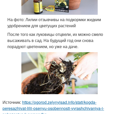
На фото: Лилии отзывчивы на подкормки жидким
удобрением для цветущих растений
После того как луковицы отцвели, их можно смело
высаживать в сад. На будущий год они снова
порадуют цветением, но уже на даче.
Источник:
https://ogorod.zelynyjsad.info/stati/kogda-
peresazhivat-lilii-osenyu-osobennosti-vyrashchivaniya-i-