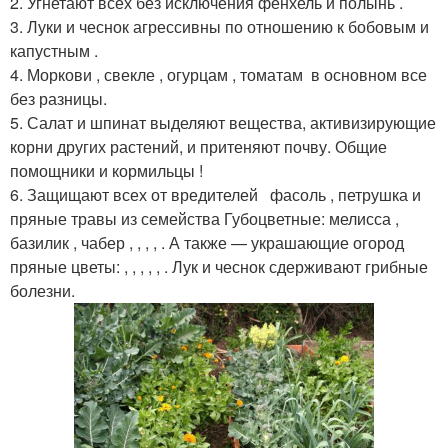
2. Угнетают всех без исключения фенхель и полынь .
3. Луки и чеснок агрессивны по отношению к бобовым и
капустным .
4. Моркови , свекле , огурцам , томатам в основном все
без разницы.
5. Салат и шпинат выделяют вещества, активизирующие
корни других растений, и притеняют почву. Общие
помощники и кормильцы !
6. Защищают всех от вредителей фасоль , петрушка и
пряные травы из семейства Губоцветные: мелисса ,
базилик , чабер , , , , . А также — украшающие огород
пряные цветы: , , , , , . Лук и чеснок сдерживают грибные
болезни.