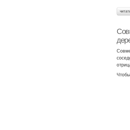
читат
Сов
дер
Совме
сосед
отриц
Чтобы