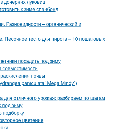
з дочерних луковиц
готовить к зиме спанбонд
и
и. Разновидности – органический и
е. Песочное тесто для пирога – 10 пошаговых
летники посадить под зиму
и совместимости
ы раскисления почвы
drangea paniculata `Mega Mindy`)
ка для отличного урожая: разбираем по шагам
к под зиму
ю подборку
повторное цветение
роки