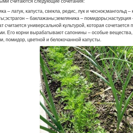
ыми считаются следующие сочетания:
ка – латук, капуста, свекла, редис, лук и чеснок;мангольд 
ты;эстрагон – баклажаны;земляника – помидоры;настурция –
т считается универсальной культурой, которая сочетается
ми. Его корни вырабатывают сапонины – особые вещества, 
и, помидор, цветной и белокочанной капусты.