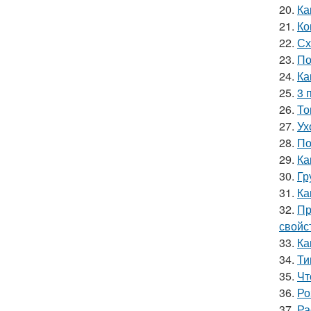
20.
Ка
21.
Ко
22.
Сх
23.
По
24.
Ка
25.
3 
26.
То
27.
Ух
28.
По
29.
Ка
30.
Гр
31.
Ка
32.
Пр
свойс
33.
Ка
34.
Ти
35.
Чт
36.
Ро
37.
Ра