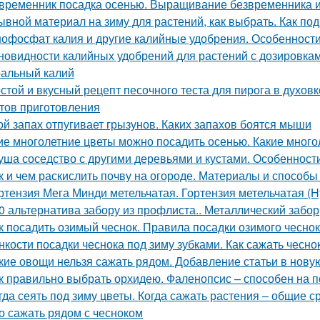
временник посадка осенью. Выращивание безвременника и
ывной материал на зиму для растений, как выбрать. Как под
офосфат калия и другие калийные удобрения. Особенност
новидности калийных удобрений для растений с дозировкам
альный калий
стой и вкусный рецепт песочного теста для пирога в духовк
тов приготовления
ой запах отпугивает грызунов. Каких запахов боятся мыши
ие многолетние цветы можно посадить осенью. Какие много
уша соседство с другими деревьями и кустами. Особенност
к и чем раскислить почву на огороде. Материалы и способ
ртензия Мега Минди метельчатая. Гортензия метельчатая (Hy
0 альтернатива забору из профлиста.. Металлический забор
к посадить озимый чеснок. Правила посадки озимого чесно
нкости посадки чеснока под зиму зубками. Как сажать чесно
кие овощи нельзя сажать рядом. Добавление статьи в нову
к правильно выбрать орхидею. Фаленопсис – способен на 
гда сеять под зиму цветы. Когда сажать растения – общие с
о сажать рядом с чесноком