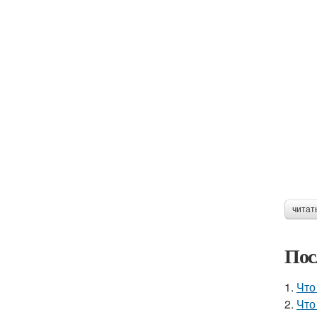
читат
Пос
1.
Что
2.
Что