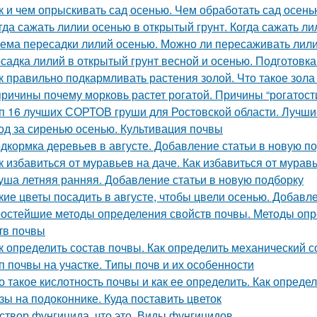
к и чем опрыскивать сад осенью. Чем обработать сад осень
гда сажать лилии осенью в открытый грунт. Когда сажать ли
ема пересадки лилий осенью. Можно ли пересаживать лили
садка лилий в открытый грунт весной и осенью. Подготовк
к правильно подкармливать растения золой. Что такое зола
причины почему морковь растет рогатой. Причины “рогатост
п 16 лучших СОРТОВ груши для Ростовской области. Лучши
од за сиренью осенью. Культивация почвы
дкормка деревьев в августе. Добавление статьи в новую п
к избавиться от муравьев на даче. Как избавиться от мурав
уша летняя ранняя. Добавление статьи в новую подборку
кие цветы посадить в августе, чтобы цвели осенью. Добавл
остейшие методы определения свойств почвы. Методы опр
тв почвы
к определить состав почвы. Как определить механический 
п почвы на участке. Типы почв и их особенности
о такое кислотность почвы и как ее определить. Как опред
зы на подоконнике. Куда поставить цветок
створ фунгицида, что это. Виды фунгицидов