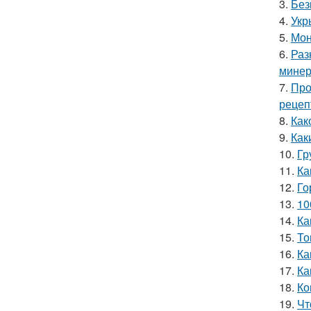
3.
Без
4.
Укр
5.
Мон
6.
Раз
минер
7.
Про
рецеп
8.
Как
9.
Как
10.
Гр
11.
Ка
12.
Го
13.
10
14.
Ка
15.
То
16.
Ка
17.
Ка
18.
Ко
19.
Чт