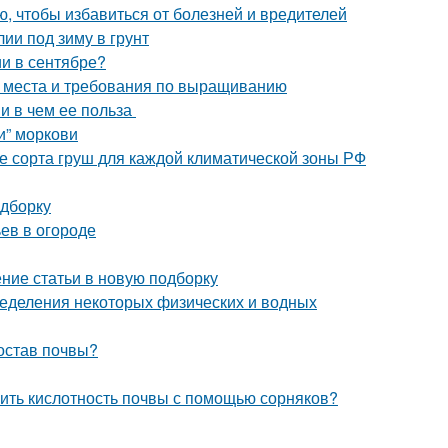
ю, чтобы избавиться от болезней и вредителей
лии под зиму в грунт
и в сентябре?
а места и требования по выращиванию
 и в чем ее польза
и” моркови
е сорта груш для каждой климатической зоны РФ
одборку
ьев в огороде
ение статьи в новую подборку
еделения некоторых физических и водных
состав почвы?
елить кислотность почвы с помощью сорняков?