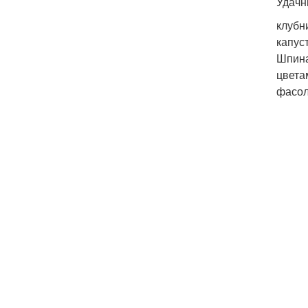
Удачн
клубни
капус
Шпина
цвета
фасол