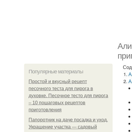
Али
при
Сод
Популярные материалы
А
А
Простой и вкусный рецепт
песочного теста для пирога в
духовке. Песочное тесто для пирога
– 10 пошаговых рецептов
приготовления
Папоротник на даче посадка и уход.
Украшение участка — садовый