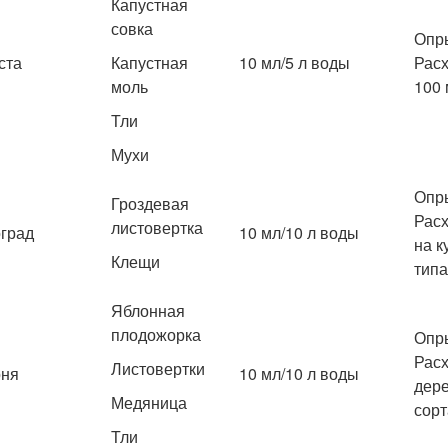
Капустная
совка
Опры
ста
Капустная
10 мл/5 л воды
Расх
моль
100 
Тли
Мухи
Опры
Гроздевая
Расх
листовертка
град
10 мл/10 л воды
на к
Клещи
типа
Яблонная
плодожорка
Опры
Расх
Листовертки
оня
10 мл/10 л воды
дере
Медяница
сорт
Тли