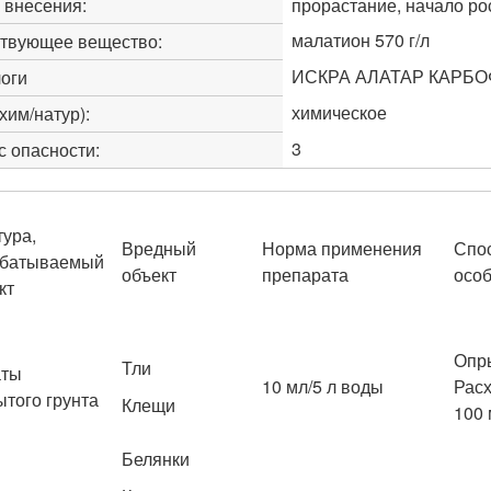
 внесения:
прорастание, начало ро
малатион 570 г/л
твующее вещество:
ИСКРА АЛАТАР КАРБ
оги
химическое
(хим/натур):
3
с опасности:
тура,
Вредный
Норма применения
Спос
абатываемый
объект
препарата
осо
кт
Опры
Тли
аты
10 мл/5 л воды
Расх
ытого грунта
Клещи
100 
Белянки