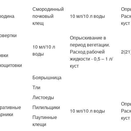
Смородинный
Опры
родина
почковый
10 мл/10 л воды
Расх
клещ
куст
овертки
Опрыскивание в
период вегетации.
10 мл/10 л
Расход рабочей
2(21
воды
овки
жидкости - 0,5 – 1 л/
нощитовки
куст
Боярышница
Тли
Листоеды
Опры
ративные
Пилильщики
10 мл/10 л воды
Расх
арники
Паутинные
куст
клещи