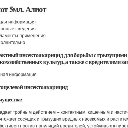
от 5мл. Алиот
щая информация
новные сведения
ламенты применения
олнительно
актный инсектоакарицид для борьбы с грызущими
кохозяйственных культур, а также с вредителями за
ная информация
оцелевой инсектоакарицид
мущества:
адает тройным действием – контактным, кишечным и част
чтожает сосущих и грызущих вредных насекомых и растит
ективен против популяций вредителей, устойчивых к пир