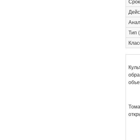
Срок
Дейс
Анал
Тип 
Клас
Куль
обр
объе
Том
откр