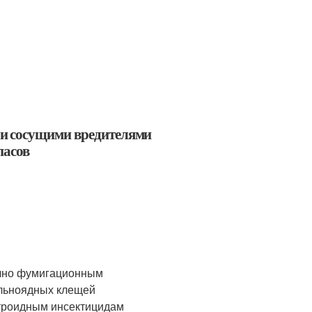
 и сосущими вредителями
пасов
ично фумигационным
ельноядных клещей
етроидным инсектицидам