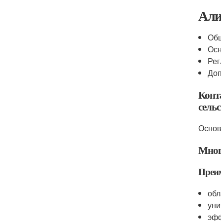
Али
Об
Ос
Рег
Доп
Конт
сельс
Основ
Мног
Преи
обл
уни
эфф