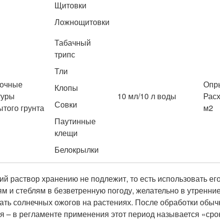
Щитовки
Ложнощитовки
Табачный
трипс
Тли
очные
Опры
Клопы
туры
10 мл/10 л воды
Расх
Совки
ытого грунта
м2
Паутинные
клещи
Белокрылки
ий раствор хранению не подлежит, то есть использовать ег
ям и стеблям в безветренную погоду, желательно в утренние 
ать солнечных ожогов на растениях. После обработки обыч
я – в регламенте применения этот период называется «срок