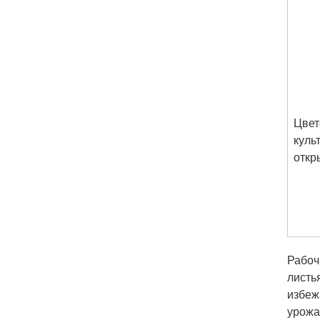
Цвет
куль
откр
Рабоч
листь
избеж
урожа