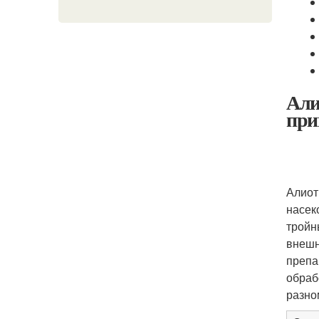
Али
при
Алиот
насек
тройн
внешн
препа
обраб
разно