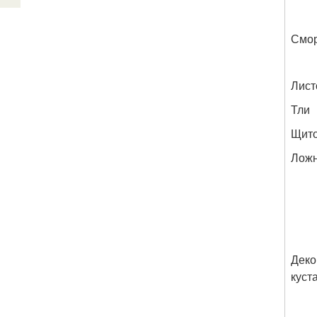
Смо
Лист
Тли
Щит
Лож
Деко
куст