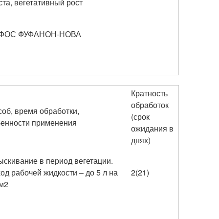
ста, вегетативный рост
ОФОС ФУФАНОН-НОВА
Кратность
обработок
об, время обработки,
(срок
бенности применения
ожидания в
днях)
скивание в период вегетации.
од рабочей жидкости – до 5 л на
2(21)
м2