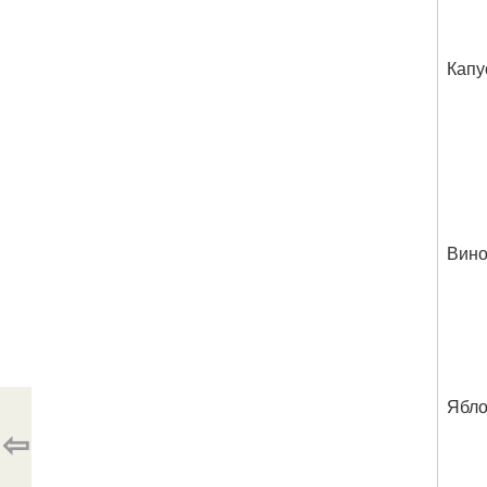
Капу
Вино
Ябл
⇦