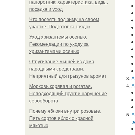
папоротник: характеристика, виды,
посадка и уход
Что посеять под зиму на своем
участке. Подготовка грядок
Уход хризантемы осенью.
Рекомендации по уходу за
хризантемами осенью
Отпугивание мышей из дома
народными средствами.
Неприятный для грызунов аромат
А
А
Морковь корявая и рогатая.
Неподходящий грунт и нарушение
севооборота
Почему яблоки внутри розовые.
А
Пять сортов яблок с красной
р
мякотью