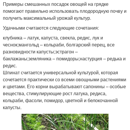
Примеры смешанных посадок овощей на грядке
помогают правильно использовать плодородную почву и
получить максимальный урожай культур.
Удачными считаются следующие сочетания:
клубника – латук, капуста, свекла, редис, лук и
чеснок;мангольд – кольраби, болгарский перец, все
разновидности капусты;эстрагон –
баклажаны;земляника – помидоры;настурция – редька и
редис.
Шпинат считается универсальной культурой, которая
сочетается практически со всеми овощными растениями
и цветами. Его корни вырабатывают сапонины – особые
вещества, стимулирующие рост латука, редиса,
кольраби, фасоли, помидор, цветной и белокочанной
капусты.