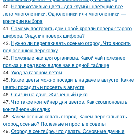
40.
Неприхотливые цветы для клумбы цветущие все
лето многолетники. Однолетники или многолетники —
критерии выбора
41.
Самому построить дом новой кровли поверх старого
шифера. Ондулин поверх шифера?
42.
Нужно ли перепахивать осенью огород. Что вносить
под осеннюю перекопку
43.
Полезные чаи для организма. Какой чай полезнее:
польза и вред всех видов чая в одной таблице
44.
Уход за газоном летом
45.
Какие цветы можно посадить на даче в августе. Какие
цветы посадить и посеять в августе
46.
Слизни на даче. Жизненный цикл
47.
Что такое контейнер для цветов. Как скомпоновать
контейнерный садик
48.
Зачем осенью копать огород. Зачем перекапывать
огород осенью? Полезные и простые советы
49.
Огород в сентябре, что делать. Основные дачные