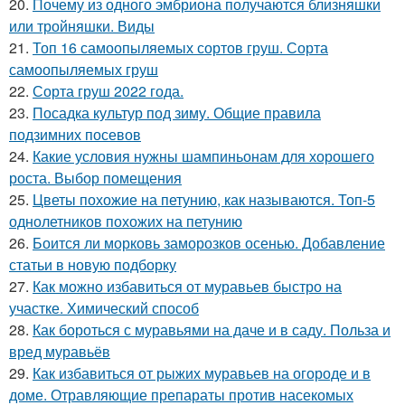
20.
Почему из одного эмбриона получаются близняшки
или тройняшки. Виды
21.
Топ 16 самоопыляемых сортов груш. Сорта
самоопыляемых груш
22.
Сорта груш 2022 года.
23.
Посадка культур под зиму. Общие правила
подзимних посевов
24.
Какие условия нужны шампиньонам для хорошего
роста. Выбор помещения
25.
Цветы похожие на петунию, как называются. Топ-5
однолетников похожих на петунию
26.
Боится ли морковь заморозков осенью. Добавление
статьи в новую подборку
27.
Как можно избавиться от муравьев быстро на
участке. Химический способ
28.
Как бороться с муравьями на даче и в саду. Польза и
вред муравьёв
29.
Как избавиться от рыжих муравьев на огороде и в
доме. Отравляющие препараты против насекомых