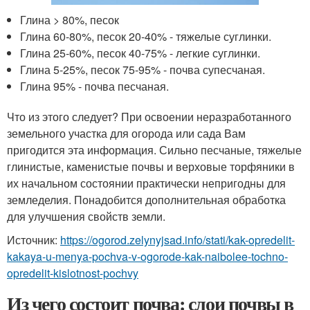
Глина > 80%, песок
Глина 60-80%, песок 20-40% - тяжелые суглинки.
Глина 25-60%, песок 40-75% - легкие суглинки.
Глина 5-25%, песок 75-95% - почва супесчаная.
Глина 95% - почва песчаная.
Что из этого следует? При освоении неразработанного
земельного участка для огорода или сада Вам
пригодится эта информация. Сильно песчаные, тяжелые
глинистые, каменистые почвы и верховые торфяники в
их начальном состоянии практически непригодны для
земледелия. Понадобится дополнительная обработка
для улучшения свойств земли.
Источник:
https://ogorod.zelynyjsad.info/stati/kak-opredelit-
kakaya-u-menya-pochva-v-ogorode-kak-naibolee-tochno-
opredelit-kislotnost-pochvy
Из чего состоит почва: слои почвы в