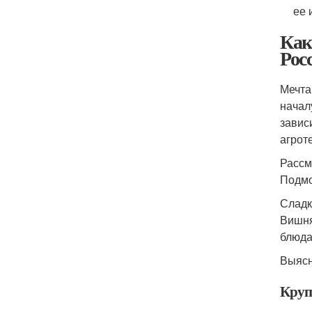
ее 
Как
Рос
Мечта
начал
завис
агрот
Рассм
Подмо
Сладк
Вишня
блюда
Выясн
Круп