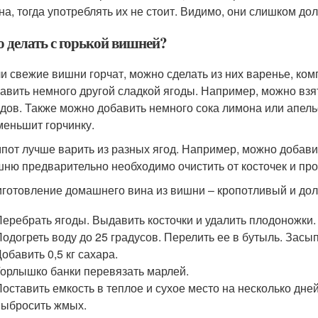
на, тогда употреблять их не стоит. Видимо, они слишком до
о делать с горькой вишней?
и свежие вишни горчат, можно сделать из них варенье, ко
авить немного другой сладкой ягоды. Например, можно взя
дов. Также можно добавить немного сока лимона или апель
меньшит горчинку.
пот лучше варить из разных ягод. Например, можно добави
ню предварительно необходимо очистить от косточек и пр
готовление домашнего вина из вишни – кропотливый и дол
Перебрать ягоды. Выдавить косточки и удалить плодоножки.
Подогреть воду до 25 градусов. Перелить ее в бутыль. Засы
обавить 0,5 кг сахара.
Горлышко банки перевязать марлей.
Поставить емкость в теплое и сухое место на несколько дне
выбросить жмых.