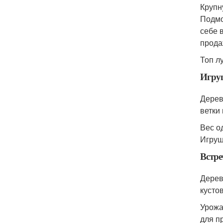
Крупн
Подмо
себе 
прода
Топ л
Игру
Дерев
ветки
Вес о
Игруш
Встре
Дерев
кусто
Урожа
для п