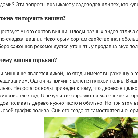
дами? Эти вопросы возникают у садоводов или тех, кто куп
лжна ли горчить вишня?
ествует много сортов вишни. Плоды разных видов отличают
ло-сладкая вишня. Некоторым сортам свойственна небольш
оре саженцев рекомендуется уточнять у продавца вкус пол
чему вишня горькая?
и вишня не является дикой, но ягоды имеют выраженную го
ащиванием. Одной из причин является плохой полив. Вишн
льно. Недостаток воды приведет к тому, что дерево в целях
мирование ягод. В результате образуются маленькие и гор
дов поливать дерево нужно часто и обильно. Но при этом в
ь свой график полива. Они его создают самостоятельно, ор