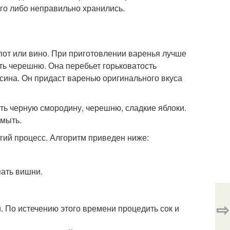
лго либо неправильно хранились.
мпот или вино. При приготовлении варенья лучше
ть черешню. Она перебьет горьковатость
сина. Он придаст варенью оригинального вкуса
ть черную смородину, черешню, сладкие яблоки.
омыть.
гий процесс. Алгоритм приведен ниже:
пать вишни.
⇨
й. По истечению этого времени процедить сок и