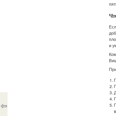
пят
Чт
Есл
доб
пло
и у
Ком
Виш
При
Д
⇦