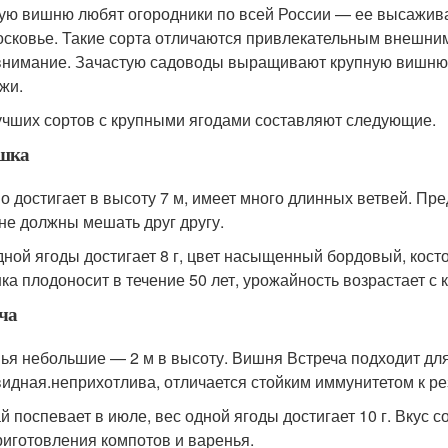
ую вишню любят огородники по всей России — ее высажива
сковье. Такие сорта отличаются привлекательным внешним
внимание. Зачастую садоводы выращивают крупную вишню н
жи.
учших сортов с крупными ягодами составляют следующие.
шка
о достигает в высоту 7 м, имеет много длинных ветвей. Пр
 не должны мешать друг другу.
дной ягоды достигает 8 г, цвет насыщенный бордовый, косто
ка плодоносит в течение 50 лет, урожайность возрастает с
ча
ья небольшие — 2 м в высоту. Вишня Встреча подходит для
видная.неприхотлива, отличается стойким иммунитетом к р
й поспевает в июле, вес одной ягоды достигает 10 г. Вкус
риготовления компотов и варенья.