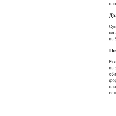
пло
До
Сущ
кис
выб
По
Есл
выр
оби
фор
пло
ест