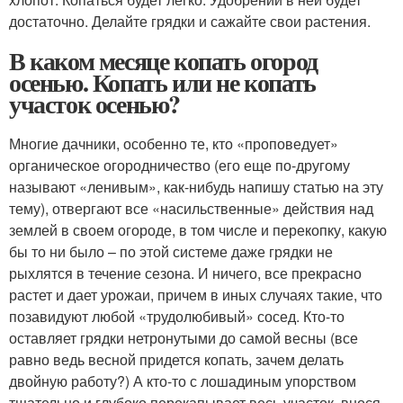
достаточно. Делайте грядки и сажайте свои растения.
В каком месяце копать огород
осенью. Копать или не копать
участок осенью?
Многие дачники, особенно те, кто «проповедует»
органическое огородничество (его еще по-другому
называют «ленивым», как-нибудь напишу статью на эту
тему), отвергают все «насильственные» действия над
землей в своем огороде, в том числе и перекопку, какую
бы то ни было – по этой системе даже грядки не
рыхлятся в течение сезона. И ничего, все прекрасно
растет и дает урожаи, причем в иных случаях такие, что
позавидуют любой «трудолюбивый» сосед. Кто-то
оставляет грядки нетронутыми до самой весны (все
равно ведь весной придется копать, зачем делать
двойную работу?) А кто-то с лошадиным упорством
тщательно и глубоко перекапывает весь участок, внося