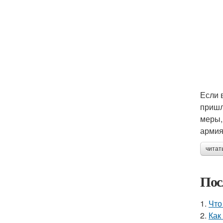
Если 
пришл
меры,
армия
читат
Пос
1.
Что
2.
Как