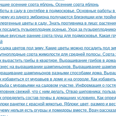
чшие осенние сорта яблонь. Осенние сорта яблонь
боты в саду в сентябре в подмосковье. Основные работы в 
чему из одного эмбриона получаются близняшки или тройн
лергенные цветы в саду. Знать противника в лицо: растен
к посадить пузыреплодник осенью. Уход за пузыреплоднико
мые вкусные ранние сорта груш для подмосковья. Какая гр
ей
садка цветов под зиму. Какие цветы можно посадить под зи
упноплодные сорта жимолости для средней полосы. Сорта 
к вырастить грибы в квартире. Выращивание грибов в дом
знес на выращивании шампиньонов. Выращивание шампин
ращивание шампиньонов разными способами дома. Выра
к избавиться от муравьев в доме и на огороде. Как избавит
рьба с муравьями на садовом участке. Информация о гостя
повник свежий, что с ним делать. Отвар шиповника: польз
к определить состав почвы в домашних условиях. Как опре
локи ранетки с красной мякотью. Яблоки: цвет, размер и вес
чему нельзя есть огурцы и помидоры вместе. Врач рассказа