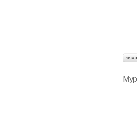
читат
Мура