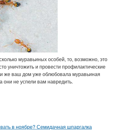
сколько муравьиных особей, то, возможно, это
сто уничтожить и провести профилактические
ли же ваш дом уже облюбовала муравьиная
а они не успели вам навредить.
севать в ноябре? Семидачная шпаргалка