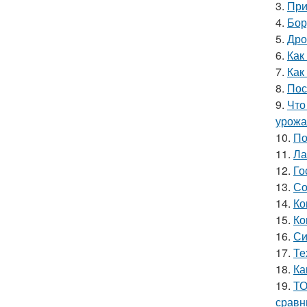
3.
При
4.
Бор
5.
Дро
6.
Как
7.
Как
8.
Пос
9.
Что
урожа
10.
По
11.
Ла
12.
Го
13.
Со
14.
Ко
15.
Ко
16.
Си
17.
Те
18.
Ка
19.
ТО
сравн