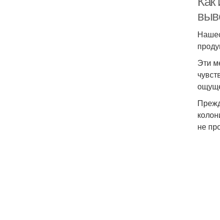
Как 
выв
Нашес
проду
Эти м
чувст
ощуще
Прежд
колон
не пр