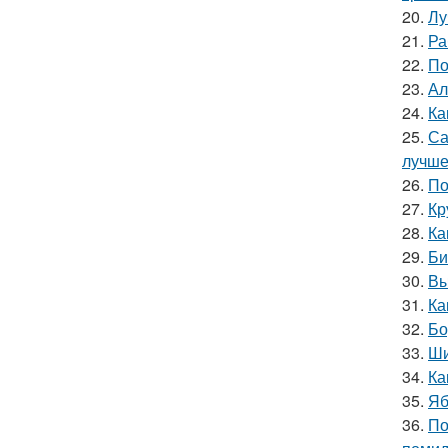
20.
Лу
21.
Ра
22.
По
23.
Ал
24.
Ка
25.
Са
лучш
26.
По
27.
Кр
28.
Ка
29.
Би
30.
Вы
31.
Ка
32.
Бо
33.
Ши
34.
Ка
35.
Яб
36.
По