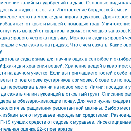
менение калийных удобрений на даче. Основные виды кал
досская жидкость состав. Изготовление бордосской смеси
жжевое тесто на молоке для пирога в духовке. Дрожжевое т
 избавиться от крыс и мышей с помощью трав. Уничтожение
 отпугнуть мышей от квартиры и дома с помощью запахов. 
адка ярового чеснока под зиму. Можно ли садить яровой че
 рядом с чем сажать на грядках. Что с чем сажать: Какие о
й
дготовка сада к зиме для начинающих в сентябре и октябре
йфхаки для хранения вещей. Хранение вещей в квартире: 
сти на дачном участке. Если вы приглашаете гостей к себе 
веты по подготовке кустарников к зимовке. 8 советов по под
гда пересаживать лилии на новое место. Лилии: посадка и 
гда сажать лилии луковицей в открытый грунт. Описание ра
дераты обеззараживающие почву. Для чего нужны сидера
хнология выращивания ремонтантной малины. Выбор мест
к избавиться от муравьев народными средствами. Разнов
П-15 лучших средств от садовых муравьев. Инсектицидные
ительная оценка 22-х препаратов