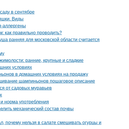
саду в сентябре
яшки. Виды
ия-аллергены
м: как правильно проводить?
уша ранняя для московской области считается
му
жимолости: ранние, крупные и сладкие
ашних условиях
ьонов в домашних условиях на продажу
щивание шампиньонов пошаговое описание
ься от садовых муравьев
х
а и норма употребления
делить механический состав почвы
л, почему нельзя в салате смешивать огурцы и