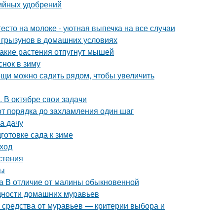
ийных удобрений
есто на молоке - уютная выпечка на все случаи
 грызунов в домашних условиях
Какие растения отпугнут мышей
снок в зиму
вощи можно садить рядом, чтобы увеличить
. В октябре свои задачи
от порядка до захламления один шаг
на дачу
готовке сада к зиме
уход
стения
ты
а В отличие от малины обыкновенной
идности домашних муравьев
 средства от муравьев — критерии выбора и