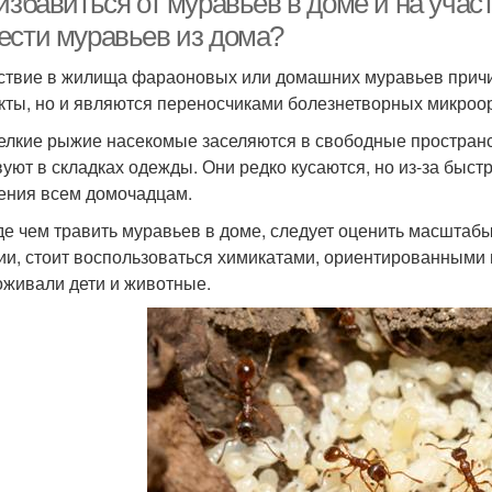
избавиться от муравьев в доме и на учас
ести муравьев из дома?
твие в жилища фараоновых или домашних муравьев причин
кты, но и являются переносчиками болезнетворных микроо
елкие рыжие насекомые заселяются в свободные пространс
вуют в складках одежды. Они редко кусаются, но из-за бы
ния всем домочадцам.
е чем травить муравьев в доме, следует оценить масштаб
ии, стоит воспользоваться химикатами, ориентированными 
оживали дети и животные.