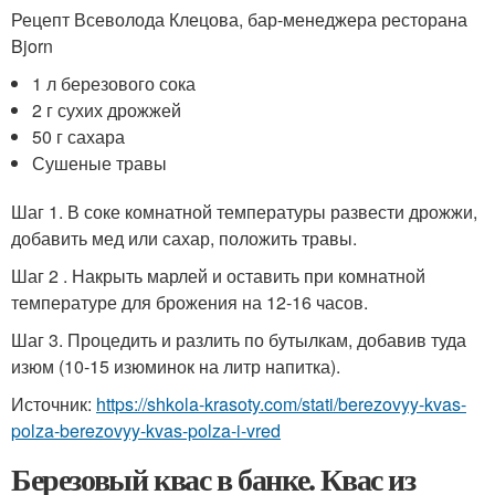
Рецепт Всеволода Клецова, бар-менеджера ресторана
Bjorn
1 л березового сока
2 г сухих дрожжей
50 г сахара
Сушеные травы
Шаг 1. В соке комнатной температуры развести дрожжи,
добавить мед или сахар, положить травы.
Шаг 2 . Накрыть марлей и оставить при комнатной
температуре для брожения на 12-16 часов.
Шаг 3. Процедить и разлить по бутылкам, добавив туда
изюм (10-15 изюминок на литр напитка).
Источник:
https://shkola-krasoty.com/stati/berezovyy-kvas-
polza-berezovyy-kvas-polza-i-vred
Березовый квас в банке. Квас из