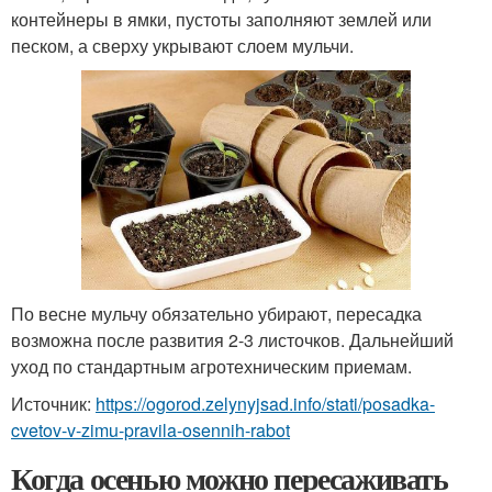
контейнеры в ямки, пустоты заполняют землей или
песком, а сверху укрывают слоем мульчи.
По весне мульчу обязательно убирают, пересадка
возможна после развития 2-3 листочков. Дальнейший
уход по стандартным агротехническим приемам.
Источник:
https://ogorod.zelynyjsad.info/stati/posadka-
cvetov-v-zimu-pravila-osennih-rabot
Когда осенью можно пересаживать