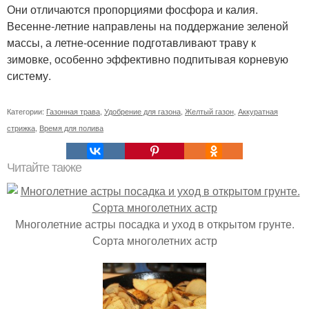
Они отличаются пропорциями фосфора и калия.
Весенне-летние направлены на поддержание зеленой
массы, а летне-осенние подготавливают траву к
зимовке, особенно эффективно подпитывая корневую
систему.
Категории:
Газонная трава
,
Удобрение для газона
,
Желтый газон
,
Аккуратная
стрижка
,
Время для полива
Читайте также
Многолетние астры посадка и уход в открытом грунте.
Сорта многолетних астр