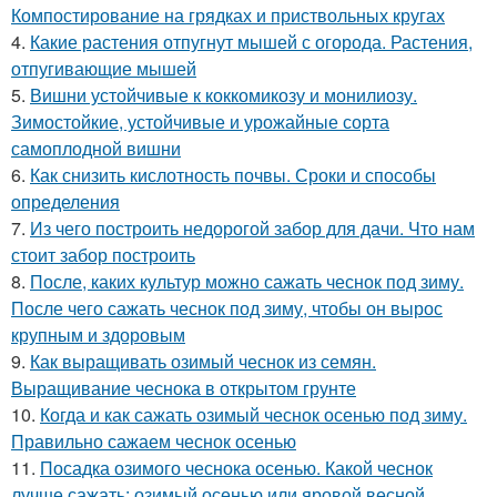
Компостирование на грядках и приствольных кругах
4.
Какие растения отпугнут мышей с огорода. Растения,
отпугивающие мышей
5.
Вишни устойчивые к коккомикозу и монилиозу.
Зимостойкие, устойчивые и урожайные сорта
самоплодной вишни
6.
Как снизить кислотность почвы. Сроки и способы
определения
7.
Из чего построить недорогой забор для дачи. Что нам
стоит забор построить
8.
После, каких культур можно сажать чеснок под зиму.
После чего сажать чеснок под зиму, чтобы он вырос
крупным и здоровым
9.
Как выращивать озимый чеснок из семян.
Выращивание чеснока в открытом грунте
10.
Когда и как сажать озимый чеснок осенью под зиму.
Правильно сажаем чеснок осенью
11.
Посадка озимого чеснока осенью. Какой чеснок
лучше сажать: озимый осенью или яровой весной