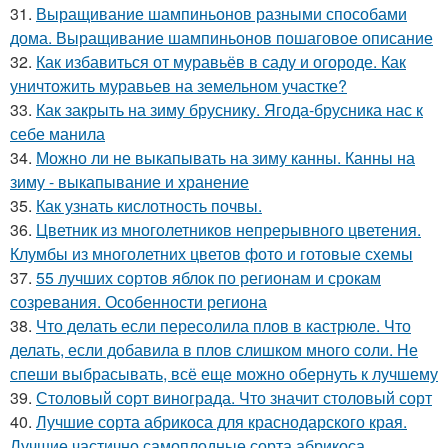
31.
Выращивание шампиньонов разными способами
дома. Выращивание шампиньонов пошаговое описание
32.
Как избавиться от муравьёв в саду и огороде. Как
уничтожить муравьев на земельном участке?
33.
Как закрыть на зиму бруснику. Ягода-брусника нас к
себе манила
34.
Можно ли не выкапывать на зиму канны. Канны на
зиму - выкапывание и хранение
35.
Как узнать кислотность почвы.
36.
Цветник из многолетников непрерывного цветения.
Клумбы из многолетних цветов фото и готовые схемы
37.
55 лучших сортов яблок по регионам и срокам
созревания. Особенности региона
38.
Что делать если пересолила плов в кастрюле. Что
делать, если добавила в плов слишком много соли. Не
спеши выбрасывать, всё еще можно обернуть к лучшему
39.
Столовый сорт винограда. Что значит столовый сорт
40.
Лучшие сорта абрикоса для краснодарского края.
Лучшие частично самоплодные сорта абрикоса