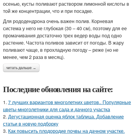
осенью, кусты поливают раствором лимонной кислоты в
той же концентрации, что и при посадке.
Для рододендрона очень важен полив. Корневая
система у него не глубокая (30 – 40 см), поэтому для ее
промачивания достаточно трех ведер воды под одно
растение. Частота поливов зависит от погоды. В жару
поливают чаще, в прохладную погоду – реже (но не
менее, чем 2 раза в месяц).
читать дальше →
Последние обновления на сайте:
1.
7 лучших вариантов многолетних цветов.. Популярные
цветы-многолетники для сада и дачного участка
2.
Дегустационная оценка яблок таблица. Добавление
статьи в новую подборку
3.
Как повысить плодородие почвы на дачном участке.