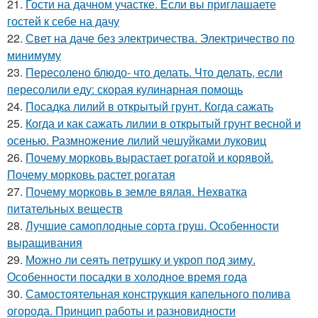
21.
Гости на дачном участке. Если вы приглашаете
гостей к себе на дачу
22.
Свет на даче без электричества. Электричество по
минимуму
23.
Пересолено блюдо- что делать. Что делать, если
пересолили еду: скорая кулинарная помощь
24.
Посадка лилий в открытый грунт. Когда сажать
25.
Когда и как сажать лилии в открытый грунт весной и
осенью. Размножение лилий чешуйками луковиц
26.
Почему морковь вырастает рогатой и корявой.
Почему морковь растет рогатая
27.
Почему морковь в земле вялая. Нехватка
питательных веществ
28.
Лучшие самоплодные сорта груш. Особенности
выращивания
29.
Можно ли сеять петрушку и укроп под зиму.
Особенности посадки в холодное время года
30.
Самостоятельная конструкция капельного полива
огорода. Принцип работы и разновидности