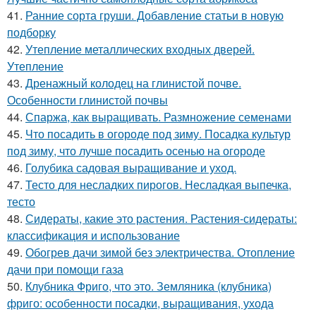
41.
Ранние сорта груши. Добавление статьи в новую
подборку
42.
Утепление металлических входных дверей.
Утепление
43.
Дренажный колодец на глинистой почве.
Особенности глинистой почвы
44.
Спаржа, как выращивать. Размножение семенами
45.
Что посадить в огороде под зиму. Посадка культур
под зиму, что лучше посадить осенью на огороде
46.
Голубика садовая выращивание и уход.
47.
Тесто для несладких пирогов. Несладкая выпечка,
тесто
48.
Сидераты, какие это растения. Растения-сидераты:
классификация и использование
49.
Обогрев дачи зимой без электричества. Отопление
дачи при помощи газа
50.
Клубника Фриго, что это. Земляника (клубника)
фриго: особенности посадки, выращивания, ухода