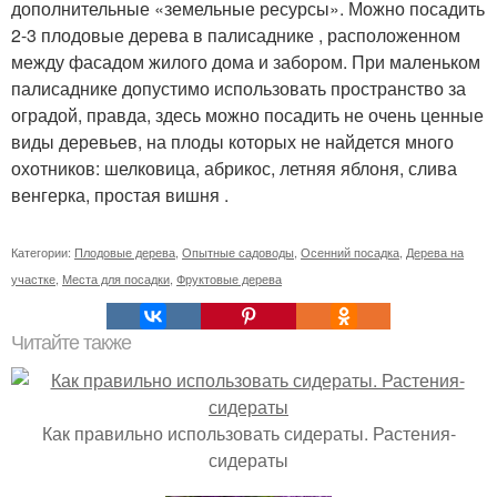
дополнительные «земельные ресурсы». Можно посадить
2-3 плодовые дерева в палисаднике , расположенном
между фасадом жилого дома и забором. При маленьком
палисаднике допустимо использовать пространство за
оградой, правда, здесь можно посадить не очень ценные
виды деревьев, на плоды которых не найдется много
охотников: шелковица, абрикос, летняя яблоня, слива
венгерка, простая вишня .
Категории:
Плодовые дерева
,
Опытные садоводы
,
Осенний посадка
,
Дерева на
участке
,
Места для посадки
,
Фруктовые дерева
Читайте также
Как правильно использовать сидераты. Растения-
сидераты