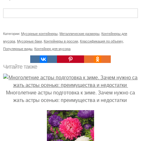
Категории:
Мусорные контейнеры
,
Металлические размеры
,
Контейнеры для
мусора
,
Мусорные баки
,
Контейнеры в россии
,
Классификация по объему
,
Популярные виды
,
Контейнер для мусора
Читайте также
Многолетние астры подготовка к зиме. Зачем нужно са
жать астры осенью: преимущества и недостатки