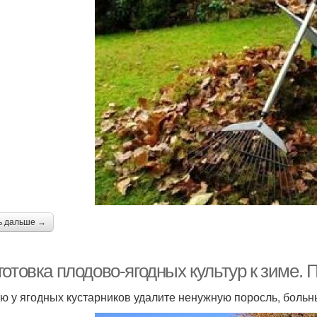
ь дальше →
отовка плодово-ягодных культур к зиме. П
ю у ягодных кустарников удалите ненужную поросль, больны