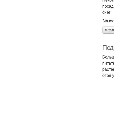
посад
снег.
Зимос
читат
Подг
Больш
питат
расте
себя 