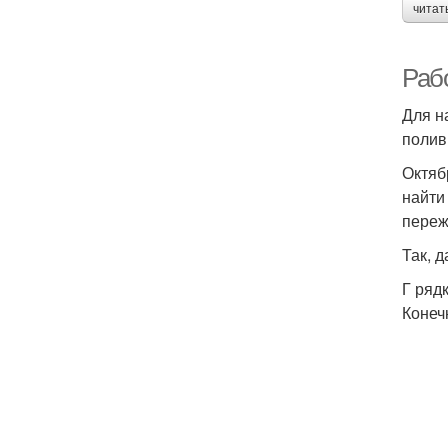
читат
Рабо
Для н
полив
Октяб
найти
переж
Так, 
Г ряд
Конеч