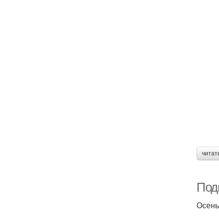
читат
Подг
Осень