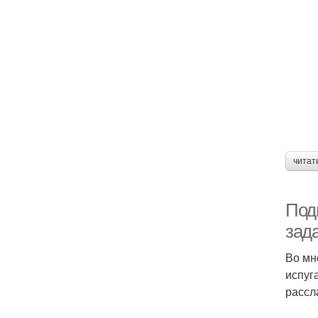
читат
Подг
зад
Во мн
испуг
рассл