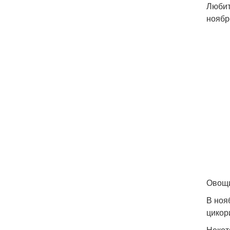
Любит
ноябр
Овощи
В ноя
цикор
Некот