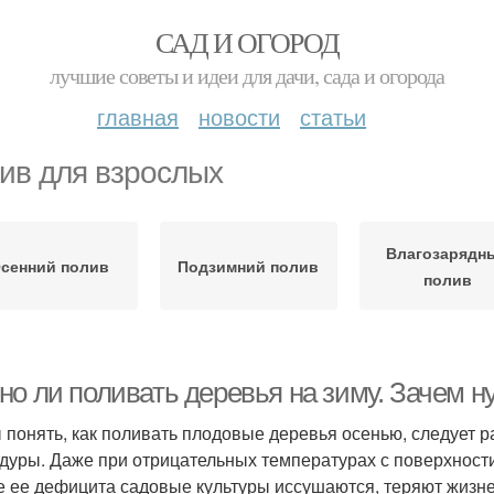
САД И ОГОРОД
лучшие советы и идеи для дачи, сада и огорода
главная
новости
статьи
ив для взрослых
Влагозарядн
сенний полив
Подзимний полив
полив
но ли поливать деревья на зиму. Зачем н
 понять, как поливать плодовые деревья осенью, следует р
дуры. Даже при отрицательных температурах с поверхности 
е ее дефицита садовые культуры иссушаются, теряют жизн