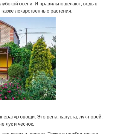
лубокой осени. И правильно делают, ведь в
 также лекарственные растения.
ератур овощи. Это репа, капуста, лук-порей,
е лук и чеснок.
 это салат и шпинат. Также в ноябре можно