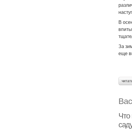
разли
насту
В осе
впиты
тщате
За зи
еще в
читат
Вас
Что 
сад