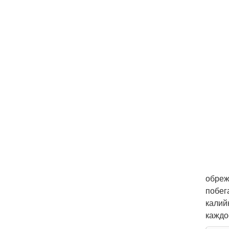
обреж
побег
калий
каждо