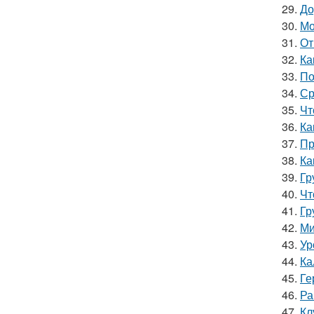
29.
До
30.
Мо
31.
От
32.
Ка
33.
По
34.
Ср
35.
Чт
36.
Ка
37.
Пр
38.
Ка
39.
Гр
40.
Чт
41.
Гр
42.
Ми
43.
Ур
44.
Ка
45.
Ге
46.
Ра
47.
Кл