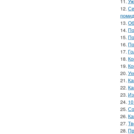
11.
Уж
12.
Се
помид
13.
Об
14.
По
15.
По
16.
По
17.
Го
18.
Ко
19.
Ко
20.
Ух
21.
Ка
22.
Ка
23.
Из
24.
10
25.
Со
26.
Ка
27.
Тв
28.
Пр