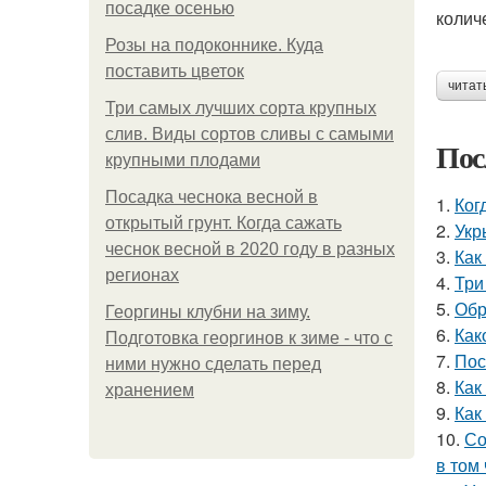
посадке осенью
колич
Розы на подоконнике. Куда
поставить цветок
читат
Три самых лучших сорта крупных
слив. Виды сортов сливы с самыми
Пос
крупными плодами
Посадка чеснока весной в
1.
Ког
открытый грунт. Когда сажать
2.
Укр
чеснок весной в 2020 году в разных
3.
Как
регионах
4.
Три
5.
Обр
Георгины клубни на зиму.
6.
Как
Подготовка георгинов к зиме - что с
7.
Пос
ними нужно сделать перед
8.
Как
хранением
9.
Как
10.
Со
в том