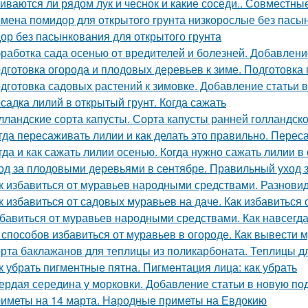
иваются ли рядом лук и чеснок и какие соседи.. Совместные
мена помидор для открытого грунта низкорослые без пасы
ор без пасынкования для открытого грунта
работка сада осенью от вредителей и болезней. Добавлени
дготовка огорода и плодовых деревьев к зиме. Подготовка
дготовка садовых растений к зимовке. Добавление статьи 
садка лилий в открытый грунт. Когда сажать
лландские сорта капусты. Сорта капусты ранней голландск
гда пересаживать лилии и как делать это правильно. Переса
гда и как сажать лилии осенью. Когда нужно сажать лилии в
од за плодовыми деревьями в сентябре. Правильный уход 
к избавиться от муравьев народными средствами. Разнов
к избавиться от садовых муравьев на даче. Как избавиться 
бавиться от муравьев народными средствами. Как навсегда
 способов избавиться от муравьев в огороде. Как вывести м
рта баклажанов для теплицы из поликарбоната. Теплицы д
к убрать пигментные пятна. Пигментация лица: как убрать
ердая середина у морковки. Добавление статьи в новую по
иметы на 14 марта. Народные приметы на Евдокию