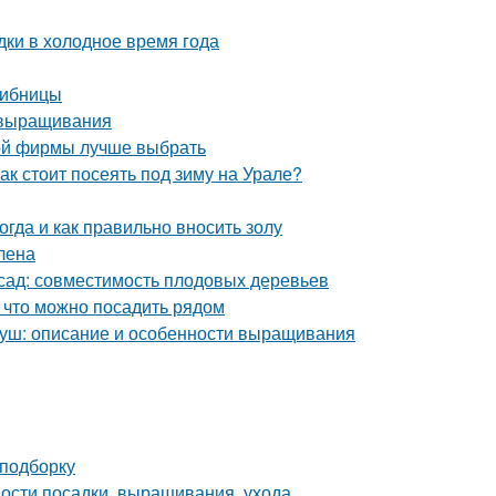
дки в холодное время года
рибницы
 выращивания
кой фирмы лучше выбрать
ак стоит посеять под зиму на Урале?
огда и как правильно вносить золу
лена
 сад: совместимость плодовых деревьев
, что можно посадить рядом
груш: описание и особенности выращивания
 подборку
нности посадки, выращивания, ухода