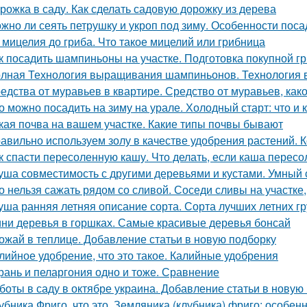
рожка в саду. Как сделать садовую дорожку из дерева
жно ли сеять петрушку и укроп под зиму. Особенности поса
 мицелия до гриба. Что такое мицелий или грибница
к посадить шампиньоны на участке. Подготовка покупной г
лная Технология выращивания шампиньонов. Технология
едства от муравьев в квартире. Средство от муравьев, ка
о можно посадить на зиму на урале. Холодный старт: что и к
кая почва на вашем участке. Какие типы почвы бывают
авильно используем золу в качестве удобрения растений. К
к спасти пересоленную кашу. Что делать, если каша пересо
уша совместимость с другими деревьями и кустами. Умный
о нельзя сажать рядом со сливой. Соседи сливы на участке
уша ранняя летняя описание сорта. Сорта лучших летних 
ни деревья в горшках. Самые красивые деревья бонсай
ожай в теплице. Добавление статьи в новую подборку
лийное удобрение, что это такое. Калийные удобрения
рань и пеларгония одно и тоже. Сравнение
боты в саду в октябре украина. Добавление статьи в новую
убника Фриго, что это. Земляника (клубника) фриго: особе