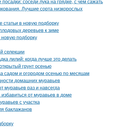
 посадки: соседи лука на грядке, с чем сажать
нкования. Лучшие сорта низкорослых
е статьи в новую подборку
 плодовых деревьев к зиме
в новую подборку
ой селекции
дка лилий: когда лучше это делать
 открытый грунт осенью
за садом и огородом осенью по месяцам
идности домашних муравьев
от муравьев раз и навсегда
 избавиться от муравьев в доме
уравьев с участка
ля баклажанов
дборку