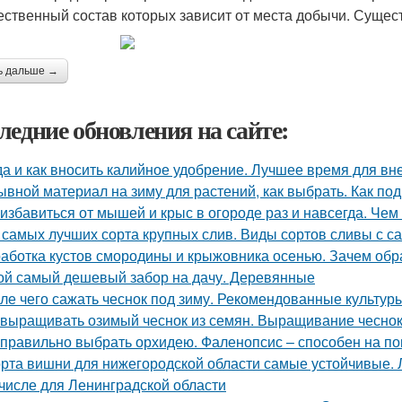
ественный состав которых зависит от места добычи. Сущес
ь дальше →
ледние обновления на сайте:
да и как вносить калийное удобрение. Лучшее время для в
ывной материал на зиму для растений, как выбрать. Как под
 избавиться от мышей и крыс в огороде раз и навсегда. Че
 самых лучших сорта крупных слив. Виды сортов сливы с 
аботка кустов смородины и крыжовника осенью. Зачем об
ой самый дешевый забор на дачу. Деревянные
ле чего сажать чеснок под зиму. Рекомендованные культур
 выращивать озимый чеснок из семян. Выращивание чеснок
 правильно выбрать орхидею. Фаленопсис – способен на п
рта вишни для нижегородской области самые устойчивые.
 числе для Ленинградской области