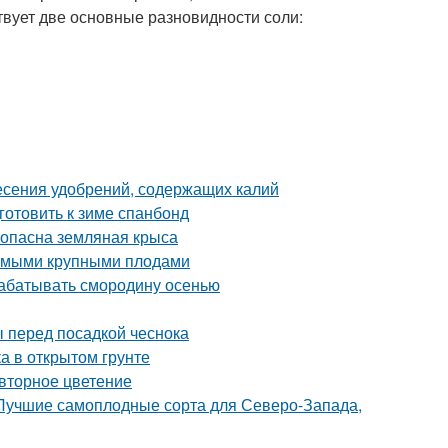
твует две основные разновидности соли:
несения удобрений, содержащих калий
готовить к зиме спанбонд
м опасна земляная крыса
самыми крупными плодами
рабатывать смородину осенью
ы перед посадкой чеснока
а в открытом грунте
овторное цветение
 Лучшие самоплодные сорта для Северо-Запада,