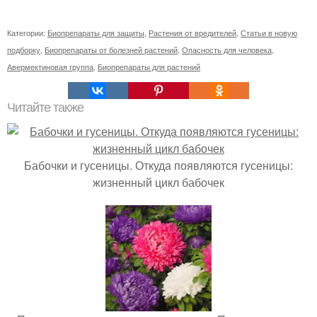
Категории:
Биопрепараты для защиты
,
Растения от вредителей
,
Статьи в новую
подборку
,
Биопрепараты от болезней растений
,
Опасность для человека
,
Авермектиновая группа
,
Биопрепараты для растений
Читайте также
Бабочки и гусеницы. Откуда появляются гусеницы:
жизненный цикл бабочек