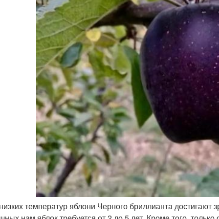
 низких температур яблони Черного бриллианта достигают зр
чных нам яблок требуется от 2 до 5 лет. Кроме того, тольк