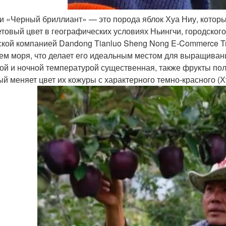
и «Черный бриллиант» — это порода яблок Хуа Ниу, котор
товый цвет в географических условиях Ньингчи, городского
ской компанией Dandong Tianluo Sheng Nong E-Commerce Tr
ем моря, что делает его идеальным местом для выращиван
ой и ночной температурой существенная, также фрукты пол
ый меняет цвет их кожуры с характерного темно-красного (