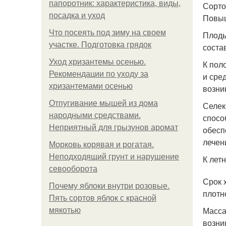
папоротник: характеристика, виды,
Сорто
посадка и уход
Повыш
Что посеять под зиму на своем
Плоды
участке. Подготовка грядок
соста
Уход хризантемы осенью.
К пол
Рекомендации по уходу за
и сре
хризантемами осенью
возни
Отпугивание мышей из дома
Селек
народными средствами.
спосо
Неприятный для грызунов аромат
обесп
лечен
Морковь корявая и рогатая.
Неподходящий грунт и нарушение
К лет
севооборота
Срок 
Почему яблоки внутри розовые.
плотн
Пять сортов яблок с красной
Масса
мякотью
возни