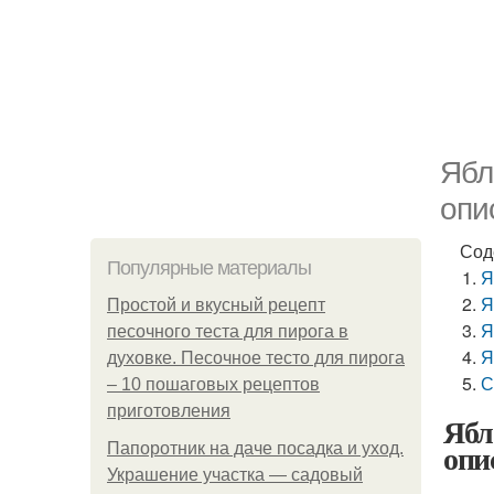
Ябл
опи
Сод
Популярные материалы
Я
Я
Простой и вкусный рецепт
Я
песочного теста для пирога в
Я
духовке. Песочное тесто для пирога
С
– 10 пошаговых рецептов
приготовления
Ябл
опи
Папоротник на даче посадка и уход.
Украшение участка — садовый