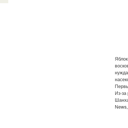
Яблок
воско
нужда
насек
Первы
Из-за
Шанха
News,