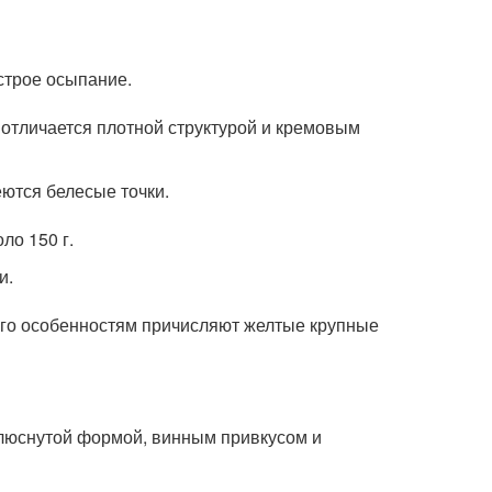
строе осыпание.
 отличается плотной структурой и кремовым
ются белесые точки.
ло 150 г.
и.
его особенностям причисляют желтые крупные
люснутой формой, винным привкусом и