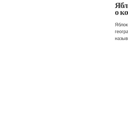
Ябл
о к
Яблок
геогр
назыв