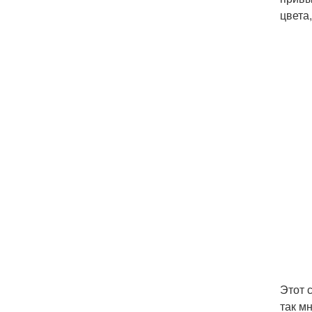
цвета
Этот 
так м