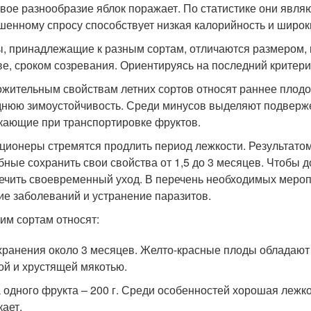
вое разнообразие яблок поражает. По статистике они явл
енному спросу способствует низкая калорийность и широк
, принадлежащие к разным сортам, отличаются размером, в
ве, сроком созревания. Ориентируясь на последний критери
ожительным свойствам летних сортов относят раннее плод
днюю зимоустойчивость. Среди минусов выделяют подвержен
кающие при транспортировке фруктов.
ционеры стремятся продлить период лежкости. Результатом
бные сохранить свои свойства от 1,5 до 3 месяцев. Чтобы 
ечить своевременный уход. В перечень необходимых меропр
ие заболеваний и устранение паразитов.
ним сортам относят:
хранения около 3 месяцев. Желто-красные плоды обладаю
ой и хрустящей мякотью.
 одного фрукта – 200 г. Среди особенностей хорошая лежк
кает.