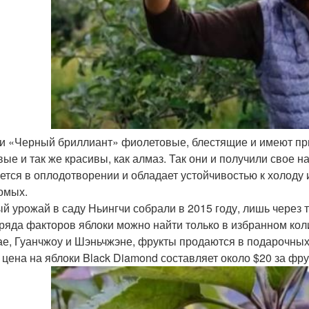
и «Черный бриллиант» фиолетовые, блестящие и имеют при
вые и так же красивы, как алмаз. Так они и получили свое н
ется в оплодотворении и обладает устойчивостью к холоду 
омых.
й урожай в саду Ньингчи собрали в 2015 году, лишь через т
 ряда факторов яблоки можно найти только в избранном кол
е, Гуанчжоу и Шэньчжэне, фрукты продаются в подарочных у
 цена на яблоки Black Diamond составляет около $20 за фру