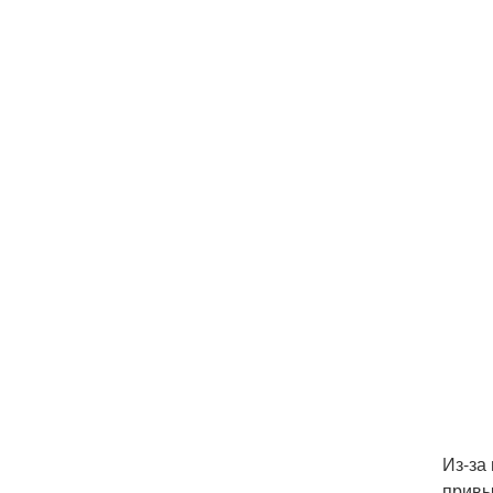
Из-за
привы