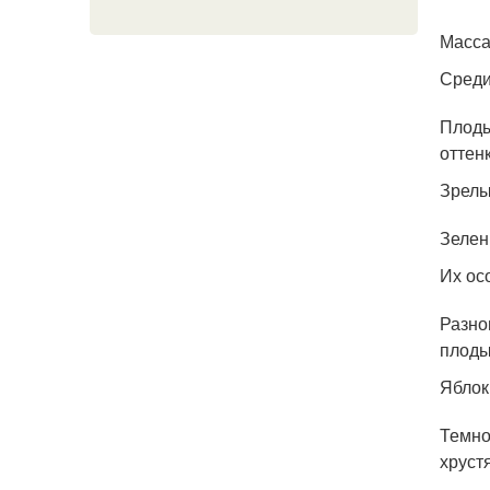
Масса
Среди
Плоды
оттен
Зрелы
Зелен
Их ос
Разно
плоды
Яблок
Темно
хруст