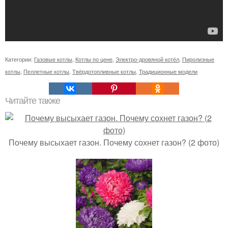
Категории:
Газовые котлы
,
Котлы по цене
,
Электро-дровяной котёл
,
Пиролизные
котлы
,
Пеллетные котлы
,
Твёрдотопливные котлы
,
Традиционные модели
Читайте также
Почему высыхает газон. Почему сохнет газон? (2 фото)