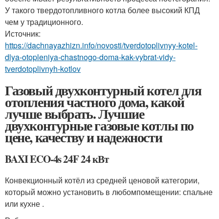
У такого твердотопливного котла более высокий КПД
чем у традиционного.
Источник:
https://dachnayazhizn.info/novosti/tverdotoplivnyy-kotel-
dlya-otopleniya-chastnogo-doma-kak-vybrat-vidy-
tverdotoplivnyh-kotlov
Газовый двухконтурный котел для
отопления частного дома, какой
лучше выбрать. Лучшие
двухконтурные газовые котлы по
цене, качеству и надежности
BAXI ECO-4s 24F 24 кВт
Конвекционный котёл из средней ценовой категории,
который можно установить в любомпомещении: спальне
или кухне .