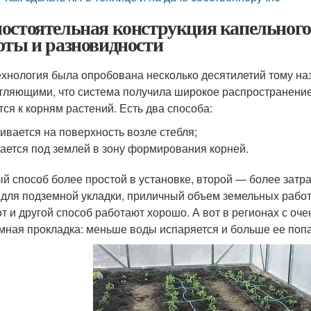
остоятельная конструкция капельного
оты и разновидности
ехнология была опробована несколько десятилетий тому наз
тляющими, что система получила широкое распространение.
тся к корням растений. Есть два способа:
ивается на поверхность возле стебля;
ается под землей в зону формирования корней.
й способ более простой в установке, второй — более затр
 для подземной укладки, приличный объем земельных работ
от и другой способ работают хорошо. А вот в регионах с оч
мная прокладка: меньше воды испаряется и больше ее поп