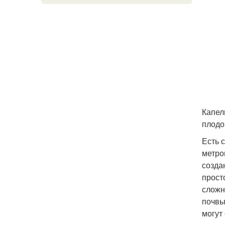
Капел
плод
Есть 
метро
созда
прост
сложн
почвы
могут