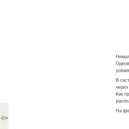
Немал
Однов
усваи
В сис
через
Как п
распо
На фо
⇦