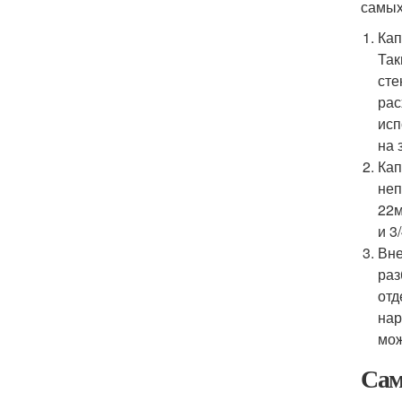
самых
Кап
Так
сте
рас
исп
на 
Кап
неп
22м
и 3
Вне
раз
отд
нар
мож
Сам