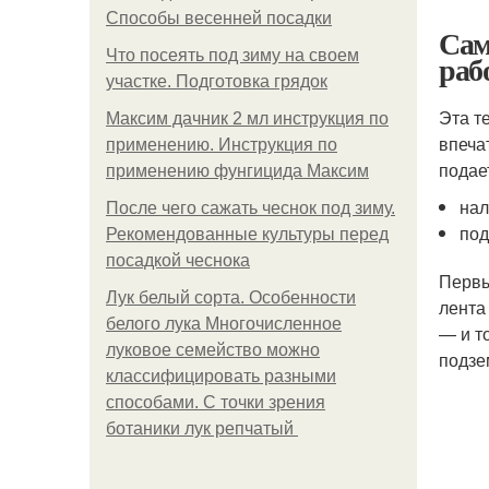
Способы весенней посадки
Сам
Что посеять под зиму на своем
раб
участке. Подготовка грядок
Эта т
Максим дачник 2 мл инструкция по
впеча
применению. Инструкция по
подае
применению фунгицида Максим
нал
После чего сажать чеснок под зиму.
под
Рекомендованные культуры перед
посадкой чеснока
Первы
Лук белый сорта. Особенности
лента
белого лука Многочисленное
— и т
луковое семейство можно
подзе
классифицировать разными
способами. С точки зрения
ботаники лук репчатый