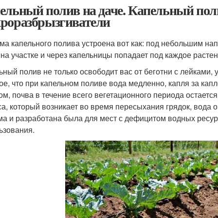
ельный полив на даче. Капельный пол
роразбрызгиватели
ма капельного полива устроена вот как: под небольшим на
 на участке и через капельницы попадает под каждое растен
ьный полив не только освободит вас от беготни с лейками, 
ое, что при капельном поливе вода медленно, капля за капл
ом, почва в течение всего вегетационного периода остаетс
са, который возникает во время пересыхания грядок, вода 
ма и разработана была для мест с дефицитом водных ресур
ьзования.