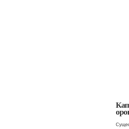
Кап
оро
Сущес