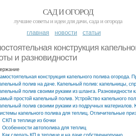
САД И ОГОРОД
лучшие советы и идеи для дачи, сада и огорода
главная
новости
статьи
остоятельная конструкция капельно
оты и разновидности
ержание
амостоятельная конструкция капельного полива огорода. 
апельный полив на даче. Капельный полив: капельницы, с
апельный полив своими руками из шланга. Разновидности 
амый простой капельный полив. Устройство капельного пол
апельный полив своими руками из подручных материалов. 
истемы капельного полива для теплиц. Отличительные приз
СКП в теплице из бочки
Особенности автополива для теплиц
Как сделать КП в теплице и на даче собственноручно