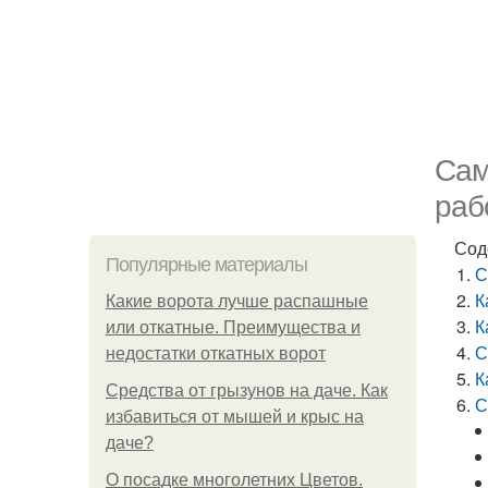
Сам
раб
Сод
Популярные материалы
С
К
Какие ворота лучше распашные
К
или откатные. Преимущества и
С
недостатки откатных ворот
К
Средства от грызунов на даче. Как
С
избавиться от мышей и крыс на
даче?
О посадке многолетних Цветов.