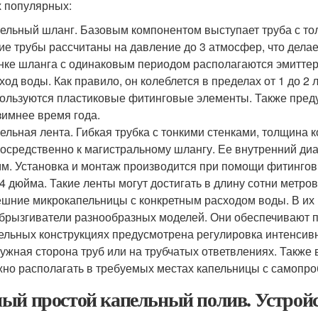
 популярных:
ельный шланг. Базовым компонентом выступает труба с то
ие трубы рассчитаны на давление до 3 атмосфер, что дела
нке шланга с одинаковым периодом располагаются эмиттер
ход воды. Как правило, он колеблется в пределах от 1 до 2 
ользуются пластиковые фитинговые элементы. Также пред
зимнее время года.
ельная лента. Гибкая трубка с тонкими стенками, толщина 
осредственно к магистральному шлангу. Ее внутренний диа
м. Установка и монтаж производится при помощи фитингов
/4 дюйма. Такие ленты могут достигать в длину сотни метров
шние микрокапельницы с конкретным расходом воды. В их 
брызгиватели разнообразных моделей. Они обеспечивают по
ельных конструкциях предусмотрена регулировка интенсив
ужная сторона труб или на трубчатых ответвлениях. Также
но располагать в требуемых местах капельницы с самопр
ый простой капельный полив. Устройс