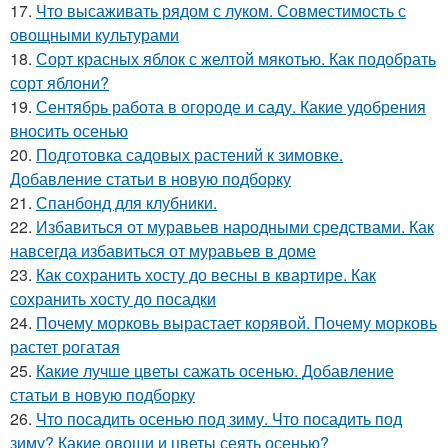
17.
Что высаживать рядом с луком. Совместимость с
овощными культурами
18.
Сорт красных яблок с желтой мякотью. Как подобрать
сорт яблони?
19.
Сентябрь работа в огороде и саду. Какие удобрения
вносить осенью
20.
Подготовка садовых растений к зимовке.
Добавление статьи в новую подборку
21.
Спанбонд для клубники.
22.
Избавиться от муравьев народными средствами. Как
навсегда избавиться от муравьев в доме
23.
Как сохранить хосту до весны в квартире. Как
сохранить хосту до посадки
24.
Почему морковь вырастает корявой. Почему морковь
растет рогатая
25.
Какие лучше цветы сажать осенью. Добавление
статьи в новую подборку
26.
Что посадить осенью под зиму. Что посадить под
зиму? Какие овощи и цветы сеять осенью?