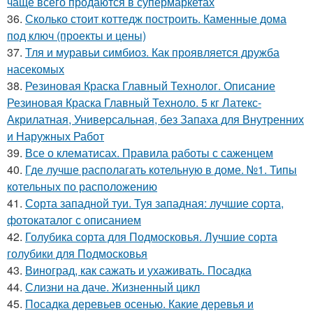
чаще всего продаются в супермаркетах
36.
Сколько стоит коттедж построить. Каменные дома
под ключ (проекты и цены)
37.
Тля и муравьи симбиоз. Как проявляется дружба
насекомых
38.
Резиновая Краска Главный Технолог. Описание
Резиновая Краска Главный Техноло. 5 кг Латекс-
Акрилатная, Универсальная, без Запаха для Внутренних
и Наружных Работ
39.
Все о клематисах. Правила работы с саженцем
40.
Где лучше располагать котельную в доме. №1. Типы
котельных по расположению
41.
Сорта западной туи. Туя западная: лучшие сорта,
фотокаталог с описанием
42.
Голубика сорта для Подмосковья. Лучшие сорта
голубики для Подмосковья
43.
Виноград, как сажать и ухаживать. Посадка
44.
Слизни на даче. Жизненный цикл
45.
Посадка деревьев осенью. Какие деревья и