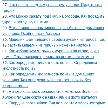
27.
Что посеять под зиму на своем участке. Подготовка
грядок
28.
Что можно сажать под зиму на огороде. Как посадить
укроп и петрушку на зиму
29.
Выращивание шампиньонов, как бизнес в домашних
условиях. Особенности бизнеса
30.
Мицелий шампиньонов своими руками из грибов. Как
вырастить мицелий из грибных ножек на картоне
31.
Как избавиться от рыжих муравьев на огороде и в
доме. Отравляющие препараты против насекомых
32.
Как определить кислотность почвы.. Определяем
кислотность почвы
33.
Как определить кислотность почвы в домашних
условиях. Как определить кислотность почвы без
химреактивов
34.
Яблоко красное с зеленоватой мякотью. Зеленые
яблоки: лучшие сорта с названиями и фото (каталог)
35.
Твердые сорта яблок. Гид по 9 сортам яблок, которые