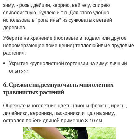
зиму, - розы, дейции, керрию, вейгелу, спирею
сливолистную, будлею и т.п. Для этого удобно
использовать "рогатины" из сучковатых ветвей
деревьев.
Уберите на хранение (поставьте в подвал или другое
непромерзающее помещение) теплолюбивые прудовые
растения.
Укрытие крупнолистной гортензии на зиму: личный
опыт>>>
6. Срежьте надземную часть многолетних
травянистых растений
Обрежьте многолетние цветы (пионы,флоксы, ирисы,
лилейники, вероники, пасконники и т.д.) на зиму,
оставляя побеги длиной примерно 8-10 см.