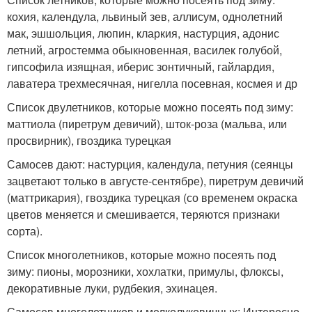
кохия, календула, львиный зев, аллисум, однолетний
мак, эшшольция, люпин, кларкия, настурция, адонис
летний, агростемма обыкновенная, василек голубой,
гипсофила изящная, иберис зонтичный, гайлардия,
лаватера трехмесячная, нигелла посевная, космея и др
Список двулетников, которые можно посеять под зиму:
маттиола (пиретрум девичий), шток-роза (мальва, или
просвирник), гвоздика турецкая
Самосев дают: настурция, календула, петуния (сеянцы
зацветают только в августе-сентябре), пиретрум девичий
(маттрикария), гвоздика турецкая (со временем окраска
цветов меняется и смешивается, теряются признаки
сорта).
Список многолетников, которые можно посеять под
зиму: пионы, морозники, хохлатки, примулы, флоксы,
декоративные луки, рудбекия, эхинацея.
Самосев многолетников и мелколуковичных: Интересно,