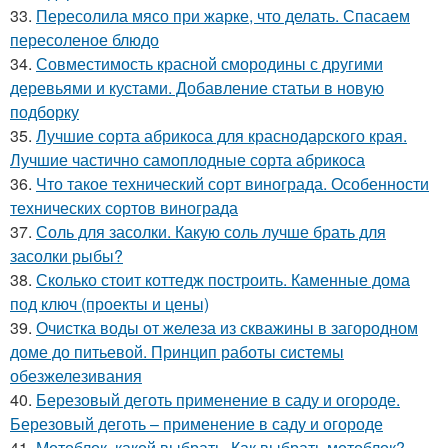
33.
Пересолила мясо при жарке, что делать. Спасаем
пересоленое блюдо
34.
Совместимость красной смородины с другими
деревьями и кустами. Добавление статьи в новую
подборку
35.
Лучшие сорта абрикоса для краснодарского края.
Лучшие частично самоплодные сорта абрикоса
36.
Что такое технический сорт винограда. Особенности
технических сортов винограда
37.
Соль для засолки. Какую соль лучше брать для
засолки рыбы?
38.
Сколько стоит коттедж построить. Каменные дома
под ключ (проекты и цены)
39.
Очистка воды от железа из скважины в загородном
доме до питьевой. Принцип работы системы
обезжелезивания
40.
Березовый деготь применение в саду и огороде.
Березовый деготь – применение в саду и огороде
41.
Мотоблок, какой выбрать. Как выбрать мотоблок?