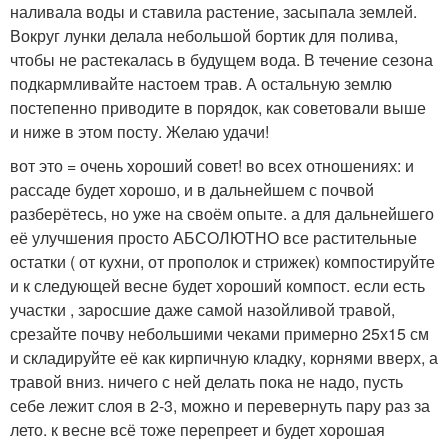
наливала воды и ставила растение, засыпала землей.
Вокруг лунки делала небольшой бортик для полива,
чтобы не растекалась в будущем вода. В течение сезона
подкармливайте настоем трав. А остальную землю
постепенно приводите в порядок, как советовали выше
и ниже в этом посту. Желаю удачи!
вот это = очень хороший совет! во всех отношениях: и
рассаде будет хорошо, и в дальнейшем с почвой
разберётесь, но уже на своём опыте. а для дальнейшего
её улучшения просто АБСОЛЮТНО все растительные
остатки ( от кухни, от прополок и стрижек) компостируйте
и к следующей весне будет хороший компост. если есть
участки , заросшие даже самой назойливой травой,
срезайте почву небольшими чеками примерно 25х15 см
и складируйте её как кирпичную кладку, корнями вверх, а
травой вниз. ничего с ней делать пока не надо, пусть
себе лежит слоя в 2-3, можно и перевернуть пару раз за
лето. к весне всё тоже перепреет и будет хорошая