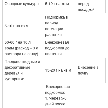
Овощные культуры
5-12 г на кв.м
перед
посадкой
Подкормка в
период
5-10 г на кв.м
вегетации
растения
50-60 г на 10 л
Внекорневая
воды (расход – 3 л
подкормка до
раствора на сотку)
цветения
Плодово-ягодные и
декоративные
Внесение в
15-20 г на кв.м
деревья и
почву
кустарники
Внекорневая
подкормка:
1. Через 5-6
дней после