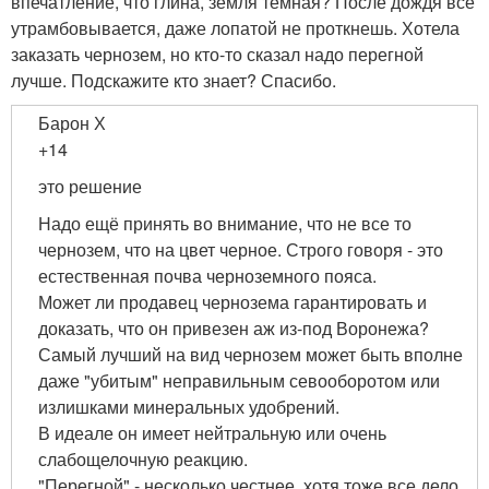
впечатление, что глина, земля темная? После дождя все
утрамбовывается, даже лопатой не проткнешь. Хотела
заказать чернозем, но кто-то сказал надо перегной
лучше. Подскажите кто знает? Спасибо.
Барон Х
+14
это решение
Надо ещё принять во внимание, что не все то
чернозем, что на цвет черное. Строго говоря - это
естественная почва черноземного пояса.
Может ли продавец чернозема гарантировать и
доказать, что он привезен аж из-под Воронежа?
Самый лучший на вид чернозем может быть вполне
даже "убитым" неправильным севооборотом или
излишками минеральных удобрений.
В идеале он имеет нейтральную или очень
слабощелочную реакцию.
"Перегной" - несколько честнее, хотя тоже все дело