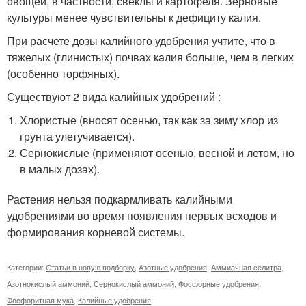
овощей, в частности, свеклы и картофеля. Зерновые
культуры менее чувствительны к дефициту калия.
При расчете дозы калийного удобрения учтите, что в
тяжелых (глинистых) почвах калия больше, чем в легких
(особенно торфяных).
Существуют 2 вида калийных удобрений :
Хлористые (вносят осенью, так как за зиму хлор из
грунта улетучивается).
Сернокислые (применяют осенью, весной и летом, но
в малых дозах).
Растения нельзя подкармливать калийными
удобрениями во время появления первых всходов и
формирования корневой системы.
Категории:
Статьи в новую подборку
,
Азотные удобрения
,
Аммиачная селитра
,
Азотнокислый аммоний
,
Сернокислый аммоний
,
Фосфорные удобрения
,
Фосфоритная мука
,
Калийные удобрения