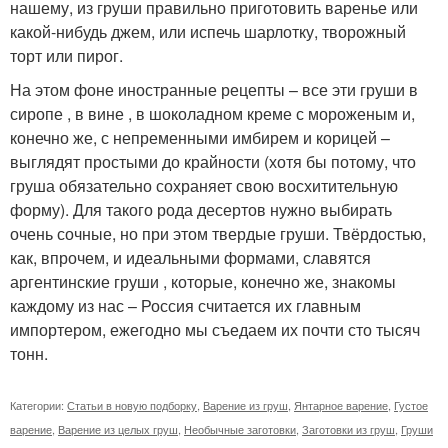
нашему, из груши правильно приготовить варенье или
какой-нибудь джем, или испечь шарлотку, творожный
торт или пирог.
На этом фоне иностранные рецепты – все эти груши в
сиропе , в вине , в шоколадном креме с мороженым и,
конечно же, с непременными имбирем и корицей –
выглядят простыми до крайности (хотя бы потому, что
груша обязательно сохраняет свою восхитительную
форму). Для такого рода десертов нужно выбирать
очень сочные, но при этом твердые груши. Твёрдостью,
как, впрочем, и идеальными формами, славятся
аргентинские груши , которые, конечно же, знакомы
каждому из нас – Россия считается их главным
импортером, ежегодно мы съедаем их почти сто тысяч
тонн.
Категории:
Статьи в новую подборку
,
Варение из груш
,
Янтарное варение
,
Густое
варение
,
Варение из целых груш
,
Необычные заготовки
,
Заготовки из груш
,
Груши