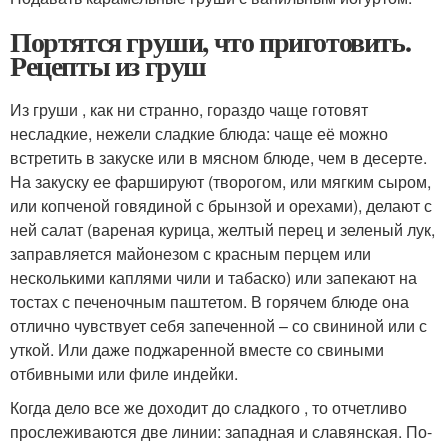
Портятся груши, что приготовить.
Рецепты из груш
Из груши , как ни странно, гораздо чаще готовят
несладкие, нежели сладкие блюда: чаще её можно
встретить в закуске или в мясном блюде, чем в десерте.
На закуску ее фаршируют (творогом, или мягким сыром,
или копченой говядиной с брынзой и орехами), делают с
ней салат (вареная курица, желтый перец и зеленый лук,
заправляется майонезом с красным перцем или
несколькими каплями чили и табаско) или запекают на
тостах с печеночным паштетом. В горячем блюде она
отлично чувствует себя запеченной – со свининой или с
уткой. Или даже поджаренной вместе со свиными
отбивными или филе индейки.
Когда дело все же доходит до сладкого , то отчетливо
прослеживаются две линии: западная и славянская. По-