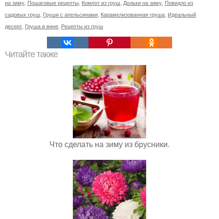
на зиму
,
Пошаговые рецепты
,
Компот из груш
,
Дольки на зиму
,
Повидло из
садовых груш
,
Груши с апельсинами
,
Карамелизованная груша
,
Идеальный
десерт
,
Груша в вине
,
Рецепты из груш
Читайте также
Что сделать на зиму из брусники.