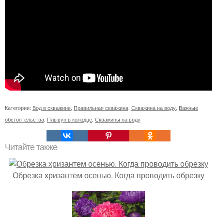
Категории:
Вод в скважине
,
Правильная скважина
,
Скважина на воду
,
Важные
обстоятельства
,
Плывун в колодце
,
Скважины на воду
Читайте также
Обрезка хризантем осенью. Когда проводить обрезку