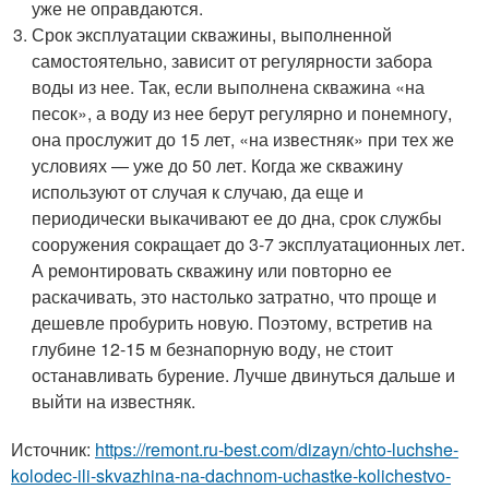
уже не оправдаются.
Срок эксплуатации скважины, выполненной
самостоятельно, зависит от регулярности забора
воды из нее. Так, если выполнена скважина «на
песок», а воду из нее берут регулярно и понемногу,
она прослужит до 15 лет, «на известняк» при тех же
условиях — уже до 50 лет. Когда же скважину
используют от случая к случаю, да еще и
периодически выкачивают ее до дна, срок службы
сооружения сокращает до 3-7 эксплуатационных лет.
А ремонтировать скважину или повторно ее
раскачивать, это настолько затратно, что проще и
дешевле пробурить новую. Поэтому, встретив на
глубине 12-15 м безнапорную воду, не стоит
останавливать бурение. Лучше двинуться дальше и
выйти на известняк.
Источник:
https://remont.ru-best.com/dizayn/chto-luchshe-
kolodec-ili-skvazhina-na-dachnom-uchastke-kolichestvo-