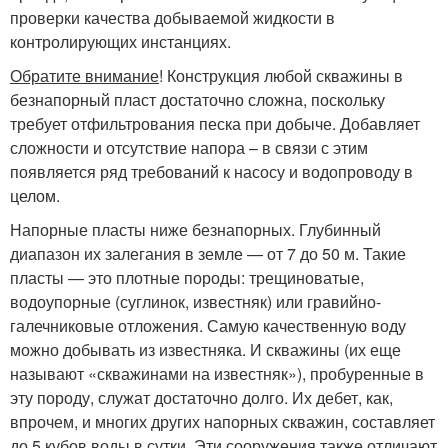
проверки качества добываемой жидкости в
контролирующих инстанциях.
Обратите внимание
! Конструкция любой скважины в
безнапорный пласт достаточно сложна, поскольку
требует отфильтрования песка при добыче. Добавляет
сложности и отсутствие напора – в связи с этим
появляется ряд требований к насосу и водопроводу в
целом.
Напорные пласты ниже безнапорных. Глубинный
диапазон их залегания в земле — от 7 до 50 м. Такие
пласты — это плотные породы: трещиноватые,
водоупорные (суглинок, известняк) или гравийно-
галечниковые отложения. Самую качественную воду
можно добывать из известняка. И скважины (их еще
называют «скважинами на известняк»), пробуренные в
эту породу, служат достаточно долго. Их дебет, как,
впрочем, и многих других напорных скважин, составляет
до 5 кубов воды в сутки. Эти сооружения также отличают