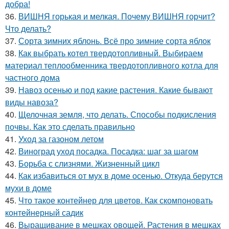
добра!
36.
ВИШНЯ горькая и мелкая. Почему ВИШНЯ горчит?
Что делать?
37.
Сорта зимних яблонь. Всё про зимние сорта яблок
38.
Как выбрать котел твердотопливный. Выбираем
материал теплообменника твердотопливного котла для
частного дома
39.
Навоз осенью и под какие растения. Какие бывают
виды навоза?
40.
Щелочная земля, что делать. Способы подкисления
почвы. Как это сделать правильно
41.
Уход за газоном летом
42.
Виноград уход посадка. Посадка: шаг за шагом
43.
Борьба с слизнями. Жизненный цикл
44.
Как избавиться от мух в доме осенью. Откуда берутся
мухи в доме
45.
Что такое контейнер для цветов. Как скомпоновать
контейнерный садик
46.
Выращивание в мешках овощей. Растения в мешках