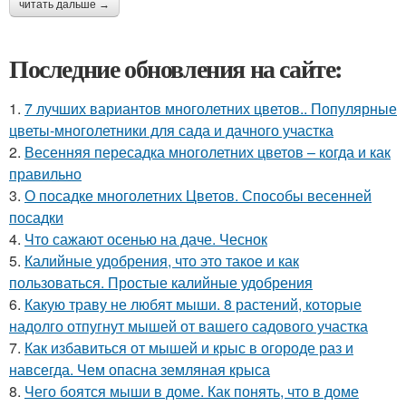
читать дальше →
Последние обновления на сайте:
1.
7 лучших вариантов многолетних цветов.. Популярные
цветы-многолетники для сада и дачного участка
2.
Весенняя пересадка многолетних цветов – когда и как
правильно
3.
О посадке многолетних Цветов. Способы весенней
посадки
4.
Что сажают осенью на даче. Чеснок
5.
Калийные удобрения, что это такое и как
пользоваться. Простые калийные удобрения
6.
Какую траву не любят мыши. 8 растений, которые
надолго отпугнут мышей от вашего садового участка
7.
Как избавиться от мышей и крыс в огороде раз и
навсегда. Чем опасна земляная крыса
8.
Чего боятся мыши в доме. Как понять, что в доме