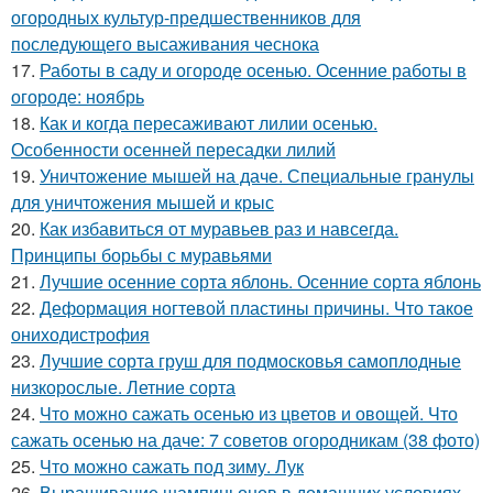
огородных культур-предшественников для
последующего высаживания чеснока
17.
Работы в саду и огороде осенью. Осенние работы в
огороде: ноябрь
18.
Как и когда пересаживают лилии осенью.
Особенности осенней пересадки лилий
19.
Уничтожение мышей на даче. Специальные гранулы
для уничтожения мышей и крыс
20.
Как избавиться от муравьев раз и навсегда.
Принципы борьбы с муравьями
21.
Лучшие осенние сорта яблонь. Осенние сорта яблонь
22.
Деформация ногтевой пластины причины. Что такое
ониходистрофия
23.
Лучшие сорта груш для подмосковья самоплодные
низкорослые. Летние сорта
24.
Что можно сажать осенью из цветов и овощей. Что
сажать осенью на даче: 7 советов огородникам (38 фото)
25.
Что можно сажать под зиму. Лук
26.
Выращивание шампиньонов в домашних условиях