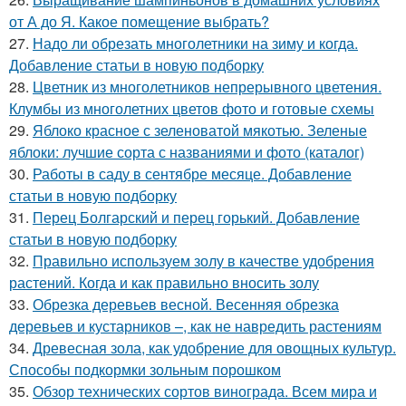
от А до Я. Какое помещение выбрать?
27.
Надо ли обрезать многолетники на зиму и когда.
Добавление статьи в новую подборку
28.
Цветник из многолетников непрерывного цветения.
Клумбы из многолетних цветов фото и готовые схемы
29.
Яблоко красное с зеленоватой мякотью. Зеленые
яблоки: лучшие сорта с названиями и фото (каталог)
30.
Работы в саду в сентябре месяце. Добавление
статьи в новую подборку
31.
Перец Болгарский и перец горький. Добавление
статьи в новую подборку
32.
Правильно используем золу в качестве удобрения
растений. Когда и как правильно вносить золу
33.
Обрезка деревьев весной. Весенняя обрезка
деревьев и кустарников –, как не навредить растениям
34.
Древесная зола, как удобрение для овощных культур.
Способы подкормки зольным порошком
35.
Обзор технических сортов винограда. Всем мира и