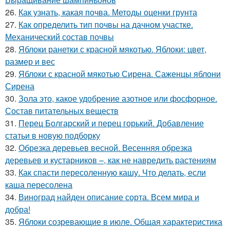
26.
Как узнать, какая почва. Методы оценки грунта
27.
Как определить тип почвы на дачном участке.
Механический состав почвы
28.
Яблоки ранетки с красной мякотью. Яблоки: цвет,
размер и вес
29.
Яблоки с красной мякотью Сирена. Саженцы яблони
Сирена
30.
Зола это, какое удобрение азотное или фосфорное.
Состав питательных веществ
31.
Перец Болгарский и перец горький. Добавление
статьи в новую подборку
32.
Обрезка деревьев весной. Весенняя обрезка
деревьев и кустарников –, как не навредить растениям
33.
Как спасти пересоленную кашу. Что делать, если
каша пересолена
34.
Виноград найден описание сорта. Всем мира и
добра!
35.
Яблоки созревающие в июле. Общая характеристика