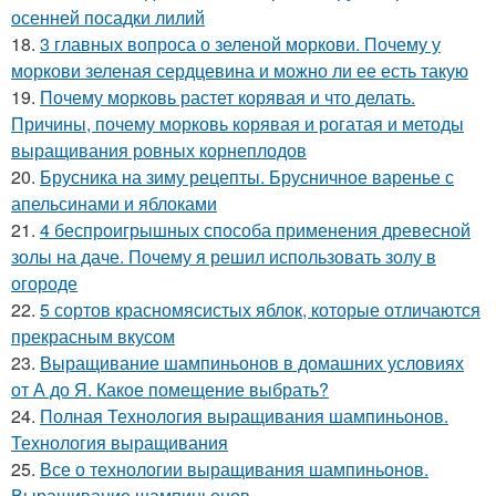
осенней посадки лилий
18.
3 главных вопроса о зеленой моркови. Почему у
моркови зеленая сердцевина и можно ли ее есть такую
19.
Почему морковь растет корявая и что делать.
Причины, почему морковь корявая и рогатая и методы
выращивания ровных корнеплодов
20.
Брусника на зиму рецепты. Брусничное варенье с
апельсинами и яблоками
21.
4 беспроигрышных способа применения древесной
золы на даче. Почему я решил использовать золу в
огороде
22.
5 сортов красномясистых яблок, которые отличаются
прекрасным вкусом
23.
Выращивание шампиньонов в домашних условиях
от А до Я. Какое помещение выбрать?
24.
Полная Технология выращивания шампиньонов.
Технология выращивания
25.
Все о технологии выращивания шампиньонов.
Выращивание шампиньонов