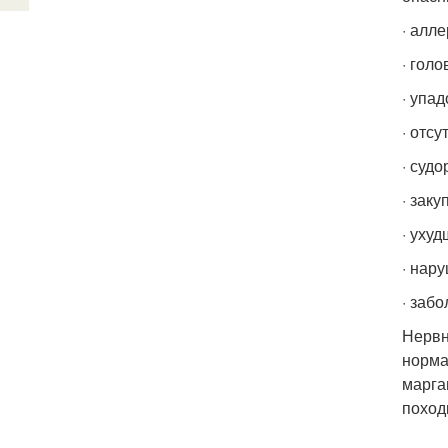
· алл
· гол
· упад
· отсу
· судо
· заку
· уху
· нар
· заб
Нервн
норма
марга
поход