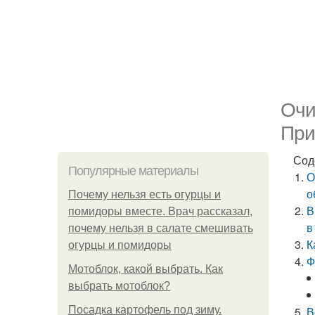
Очи
При
Сод
Популярные материалы
О
о
Почему нельзя есть огурцы и
В
помидоры вместе. Врач рассказал,
в
почему нельзя в салате смешивать
К
огурцы и помидоры
Ф
Мотоблок, какой выбрать. Как
выбрать мотоблок?
Посадка картофель под зиму.
В