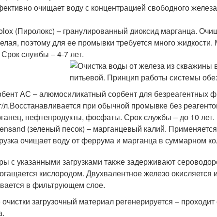
ективно очищает воду с концентрацией свободного железа д
.
olox (Пиролокс) – гранулированный диоксид марганца. Очища
елая, поэтому для ее промывки требуется много жидкости.
. Срок службы – 4-7 лет.
бент АС – алюмосиликатный сорбент для безреагентных фи
г/л.Восстанавливается при обычной промывке без реагенто
ганец, нефтепродукты, фосфаты. Срок службы – до 10 лет.
ensand (зеленый песок) – марганцевый калий. Применяется
рузка очищает воду от феррума и марганца в суммарном коли
ры с указанными загрузками также задерживают сероводоро
богащается кислородом. Двухвалентное железо окисляется 
вается в фильтрующем слое.
 очистки загрузочный материал регенерируется – проходит
.