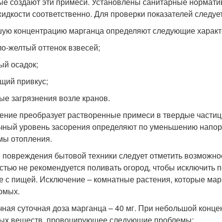
ые создают эти примеси. Установлены санитарные норматив
жидкости соответственно. Для проверки показателей следуе
ую концентрацию марганца определяют следующие характ
тло-желтый оттенок взвесей;
ный осадок;
ущий привкус;
ные загрязнения возле кранов.
ение преобразует растворенные примеси в твердые частиц
чный уровень засорения определяют по уменьшению напор
мы отопления.
 повреждения бытовой техники следует отметить возможнос
стью не рекомендуется поливать огород, чтобы исключить 
е с пищей. Исключение – комнатные растения, которые ма
омых.
чная суточная доза марганца – 40 мг. При небольшой конц
ых веществ, провоцирующее следующие проблемы: