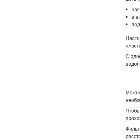
нас
в в
под
Насто
пласт
С одн
водоп
Можно
необх
Чтобы
прохо
Фильт
расст