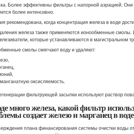
ка. Более эффективны фильтры с напорной аэрацией. Они
яется более интенсивно.
ия рекомендована, когда концентрация железа в воде достиг
даления железа также применяются ионообменные смолы. 
елезиватели, которые устанавливаются в магистральном т
бменные смолы смягчают воду и удаляют:
езо,
ганец,
оний,
манганатную оксисляемость.
егенерации фильтрующей засыпки используют раствор пова
оде много железа, какой фильтр использ
блемы создает железо и марганец в вод
верждения плана финансирования системы очистки воды от 