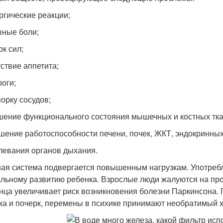
ергические реакции;
овные боли;
ок сил;
тствие аппетита;
роги;
порку сосудов;
дшение функционального состояния мышечных и костных тка
ушение работоспособности печени, почек, ЖКТ, эндокринных
олевания органов дыхания.
ая система подвергается повышенным нагрузкам. Употребл
льному развитию ребенка. Взрослые люди жалуются на пр
нца увеличивает риск возникновения болезни Паркинсона.
ка и почерк, перемены в психике принимают необратимый х