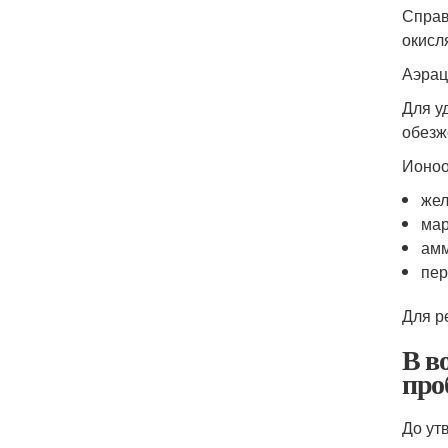
Справ
окисл
Аэрац
Для у
обезж
Ионоо
жел
мар
амм
пер
Для р
В в
про
До ут