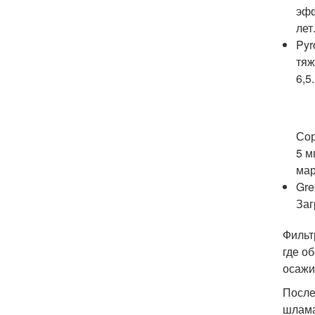
эфф
лет
Pyr
тяж
6,5
Сор
5 м
мар
Gre
Заг
Фильт
где о
осажи
После
шлама