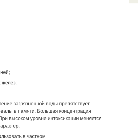
ней;
 желез;
ение загрязненной воды препятствует
овалы в памяти. Большая концентрация
 При высоком уровне интоксикации меняется
арактер.