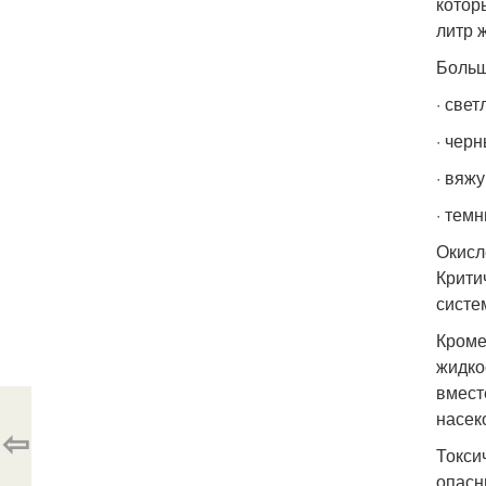
котор
литр 
Больш
· све
· чер
· вяж
· тем
Окисл
Крити
систе
Кроме
жидко
вмест
насек
⇦
Токси
опасн