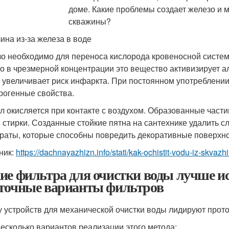
ина из-за железа в воде
о необходимо для переноса кислорода кровеносной систем
о в чрезмерной концентрации это вещество активизирует а
, увеличивает риск инфаркта. При постоянном употреблени
рогенные свойства.
л окисляется при контакте с воздухом. Образованные части
 стирки. Созданные стойкие пятна на сантехнике удалить 
раты, которые способны повредить декоративные поверхно
ник:
https://dachnayazhizn.info/stati/kak-ochistit-vodu-iz-skvaz
ие фильтра для очистки воды лучше ис
точные варианты фильтров
у устройств для механической очистки воды лидируют прот
несколько вариантов реализации этого метода: