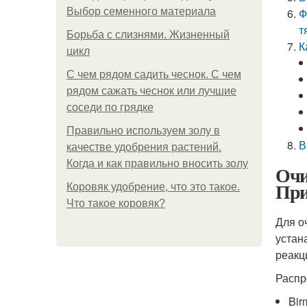
Выбор семенного материала
Ф
т
Борьба с слизнями. Жизненный
К
цикл
С чем рядом садить чеснок. С чем
рядом сажать чеснок или лучшие
соседи по грядке
Правильно используем золу в
В
качестве удобрения растений.
Когда и как правильно вносить золу
Очи
При
Коровяк удобрение, что это такое.
Что такое коровяк?
Для о
устан
реакц
Распр
Bir