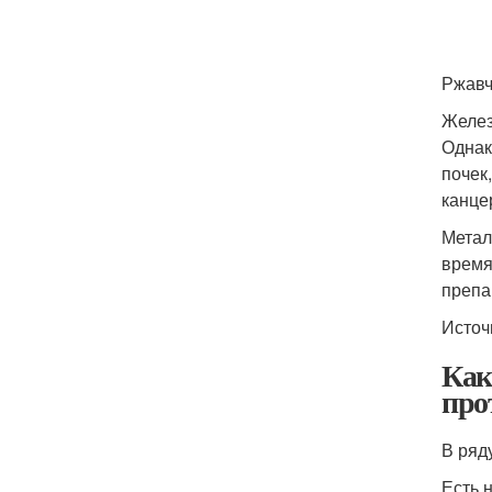
Ржавч
Желез
Однак
почек
канце
Метал
время
препа
Источ
Как
про
В ряд
Есть 