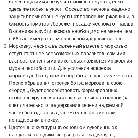
более ощутимый результат можно получить, если
здесь же посеять укроп. Соседство чеснока надежно
защитит помидорные кусты от появления ржавчины, а
близость томатов убережет посадки чеснока от парши.
Высаживать зубки чеснока необходимо не менее чем
в 65 сантиметрах от мощных помидорных кустов.
Морковку. Чеснок, высаженный вместе с морковью,
отпугнет от нее всевозможных паразитов, самыми
распространенными из которых являются морковная
муха и листоблошки. Для усиления эффекта
морковную ботву можно обработать настоем чеснока.
После обрывания стрелок ботва моркови, в свою
очередь, будет способствовать формированию
особенно крупных и тяжелых чесночных головок (за
счет длительного поддержания зелени надземной
части) благодаря выделяемым ею ферментам,
попадающим в почву.
Цветочные культуры (в основном луковичные):
нарциссы, гвоздики, астры, розы, гладиолусы,