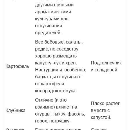
другими пряными
ароматическими
культурами для
отпугивания
вредителей.
Все бобовые, салаты,
редис, по соседству
хорошо размещать
капусту, лук и хрен.
Подсолнечник
Картофель
Настурция и, особенно,
и сельдерей.
бархатцы отпугивают
от картофеля
колорадского жука.
Отлично (и это
Плохо растет
взаимно) влияет на
Клубника
вместе с
огурцы, тыкву, фасоль,
капустой.
горох, петрушку.
Кукуруза
Большинство культур.
Свекла.