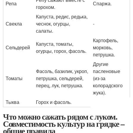
Репа
Спаржа.
горохом.
Капуста, редис, редька,
Свекла
чеснок, огурцы,
-
салаты.
Картофель,
Капуста, томаты,
Сельдерей
морковь,
огурцы, горох, фасоль.
петрушка.
Другие
Фасоль, базилик, укроп,
пасленовые
Томаты
петрушка, сельдерей,
(из-за
перец, лук, петрушка.
колорадского
жука).
Тыква
Горох и фасоль.
Что можно сажать рядом с луком.
Совместимость культур на грядке –
общие правила