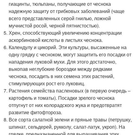
гиацинты, тюльпаны, получающие от чеснока
надежную защиту от грибковых заболеваний (чаще
всего представленных серой гнилью, ложной
мучнистой росой, черной пятнистостью).
Хрен, способствующий увеличению концентрации
аскорбиновой кислоты в листьях чеснока.
Календулу и цикорий. Эти культуры, высаженные на
одну грядку с чесноком, могут защитить его посадки от
нападения луковой мухи. Для этого достаточно,
выкопав неглубокие бороздки между рядками
чеснока, посадить в них семена этих растений,
стимулирующих рост его луковиц.
Растения семейства пасленовых (в первую очередь –
картофель и томаты). Посадки зрелого чеснока
отпугнут от них колорадского жука и предотвратят
развитие фитофтороза.
Все сорта салатной зелени и пряные травы (петрушку,
шпинат, сельдерей, рукколу, салат-латук, укроп). На
грядке, предназначенной для выращивания этих