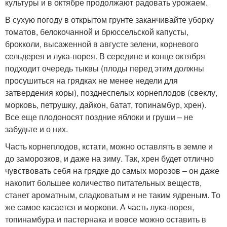
культуры и в октябре продолжают радовать урожаем.
В сухую погоду в открытом грунте заканчивайте уборку
томатов, белокочанной и брюссельской капусты,
брокколи, высаженной в августе зелени, корневого
сельдерея и лука-порея. В середине и конце октября
подходит очередь тыквы (плоды перед этим должны
просушиться на грядках не менее недели для
затвердения коры), позднеспелых корнеплодов (свеклу,
морковь, петрушку, дайкон, батат, топинамбур, хрен).
Все еще плодоносят поздние яблоки и груши – не
забудьте и о них.
Часть корнеплодов, кстати, можно оставлять в земле и
до заморозков, и даже на зиму. Так, хрен будет отлично
чувствовать себя на грядке до самых морозов – он даже
накопит большее количество питательных веществ,
станет ароматным, сладковатым и не таким ядреным. То
же самое касается и моркови. А часть лука-порея,
топинамбура и пастернака и вовсе можно оставить в