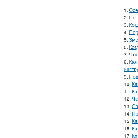
1.
Осе
2.
Пос
3.
Ког
4.
Пер
5.
Зме
6.
Ког
7.
Что
8.
Кал
инстр
9.
Под
10.
Ка
11.
Ка
12.
Че
13.
Са
14.
Пр
15.
Ка
16.
Ка
17.
Ко