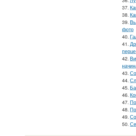
36.
Лу
37.
Ка
38.
Ка
39.
Вы
фото
40.
Га
41.
Др
перце
42.
Ви
начин
43.
Со
44.
Сл
45.
Ба
46.
Ко
47.
По
48.
По
49.
Со
50.
Се