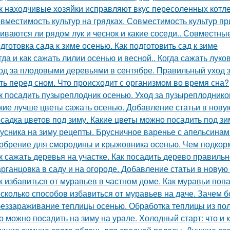
к находчивые хозяйки исправляют вкус пересоленных котле
вместимость культур на грядках. Совместимость культур пр
иваются ли рядом лук и чеснок и какие соседи.. Совместные
дготовка сада к зиме осенью. Как подготовить сад к зиме
гда и как сажать лилии осенью и весной.. Когда сажать лук
од за плодовыми деревьями в сентябре. Правильный уход 
ть перед сном. Что происходит с организмом во время сна?
к посадить пузыреплодник осенью. Уход за пузыреплоднико
кие лучше цветы сажать осенью. Добавление статьи в нову
садка цветов под зиму. Какие цветы можно посадить под зи
усника на зиму рецепты. Брусничное варенье с апельсинам
обрение для смородины и крыжовника осенью. Чем подкорм
к сажать деревья на участке. Как посадить дерево правиль
рганцовка в саду и на огороде. Добавление статьи в новую
к избавиться от муравьев в частном доме. Как муравьи поп
сколько способов избавиться от муравьев на даче. Зачем б
еззараживание теплицы осенью. Обработка теплицы из по
о можно посадить на зиму на урале. Холодный старт: что и к