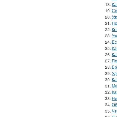
18.
Ка
19.
Со
20.
Уж
21.
По
22.
Ко
23.
Ух
24.
Ес
25.
Ка
26.
Ка
27.
По
28.
Бр
29.
Уд
30.
Ка
31.
Ма
32.
Ка
33.
Не
34.
Об
35.
Чт