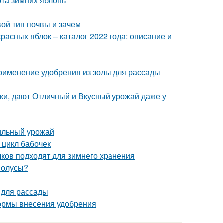
рта зимних яблонь
вой тип почвы и зачем
расных яблок – каталог 2022 года: описание и
Применение удобрения из золы для рассады
ки, дают Отличный и Вкусный урожай даже у
бильный урожай
 цикл бабочек
ачков подходят для зимнего хранения
иолусы?
 для рассады
нормы внесения удобрения