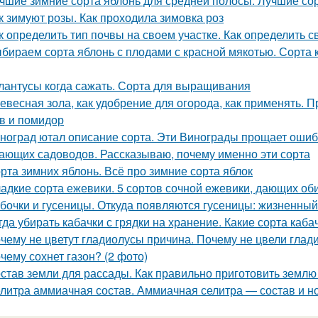
чшие зимние сорта яблонь для средней полосы. Лучшие со
к зимуют розы. Как проходила зимовка роз
к определить тип почвы на своем участке. Как определить с
бираем сорта яблонь с плодами с красной мякотью. Сорта к
лантусы когда сажать. Сорта для выращивания
евесная зола, как удобрение для огорода, как применять. 
в и помидор
ноград ютал описание сорта. Эти Винограды прощает ошиб
ающих садоводов. Рассказываю, почему именно эти сорта
рта зимних яблонь. Всё про зимние сорта яблок
адкие сорта ежевики. 5 сортов сочной ежевики, дающих о
бочки и гусеницы. Откуда появляются гусеницы: жизненный
гда убирать кабачки с грядки на хранение. Какие сорта каб
чему не цветут гладиолусы причина. Почему не цвели глад
чему сохнет газон? (2 фото)
став земли для рассады. Как правильно приготовить землю
литра аммиачная состав. Аммиачная селитра — состав и 