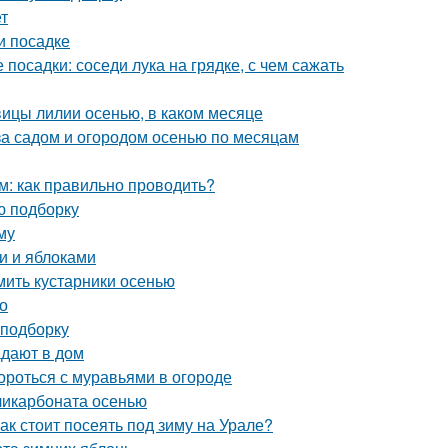
т
и посадке
 посадки: соседи лука на грядке, с чем сажать
овицы лилии осенью, в каком месяце
за садом и огородом осенью по месяцам
м: как правильно проводить?
ю подборку
му
и и яблоками
ить кустарники осенью
но
 подборку
адают в дом
ороться с муравьями в огороде
ликарбоната осенью
ак стоит посеять под зиму на Урале?