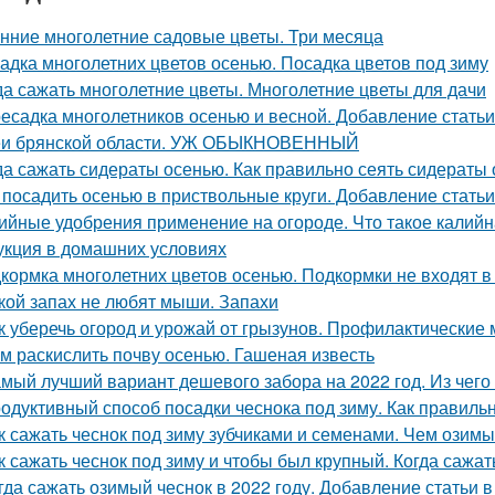
нние многолетние садовые цветы. Три месяца
адка многолетних цветов осенью. Посадка цветов под зиму
да сажать многолетние цветы. Многолетние цветы для дачи
есадка многолетников осенью и весной. Добавление статьи
и брянской области. УЖ ОБЫКНОВЕННЫЙ
да сажать сидераты осенью. Как правильно сеять сидераты
 посадить осенью в приствольные круги. Добавление статьи
ийные удобрения применение на огороде. Что такое калийн
укция в домашних условиях
кормка многолетних цветов осенью. Подкормки не входят в
кой запах не любят мыши. Запахи
к уберечь огород и урожай от грызунов. Профилактические
м раскислить почву осенью. Гашеная известь
мый лучший вариант дешевого забора на 2022 год. Из чег
одуктивный способ посадки чеснока под зиму. Как правильн
к сажать чеснок под зиму зубчиками и семенами. Чем озимы
к сажать чеснок под зиму и чтобы был крупный. Когда сажа
гда сажать озимый чеснок в 2022 году. Добавление статьи 