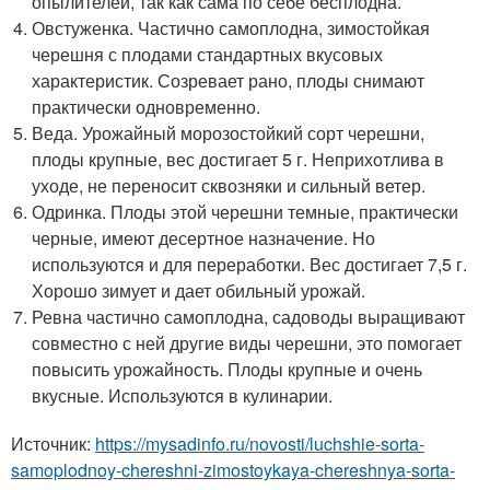
опылителей, так как сама по себе бесплодна.
Овстуженка. Частично самоплодна, зимостойкая
черешня с плодами стандартных вкусовых
характеристик. Созревает рано, плоды снимают
практически одновременно.
Веда. Урожайный морозостойкий сорт черешни,
плоды крупные, вес достигает 5 г. Неприхотлива в
уходе, не переносит сквозняки и сильный ветер.
Одринка. Плоды этой черешни темные, практически
черные, имеют десертное назначение. Но
используются и для переработки. Вес достигает 7,5 г.
Хорошо зимует и дает обильный урожай.
Ревна частично самоплодна, садоводы выращивают
совместно с ней другие виды черешни, это помогает
повысить урожайность. Плоды крупные и очень
вкусные. Используются в кулинарии.
Источник:
https://mysadinfo.ru/novosti/luchshie-sorta-
samoplodnoy-chereshni-zimostoykaya-chereshnya-sorta-