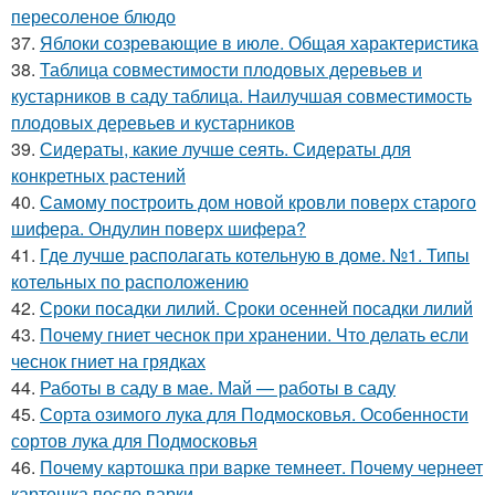
пересоленое блюдо
37.
Яблоки созревающие в июле. Общая характеристика
38.
Таблица совместимости плодовых деревьев и
кустарников в саду таблица. Наилучшая совместимость
плодовых деревьев и кустарников
39.
Сидераты, какие лучше сеять. Сидераты для
конкретных растений
40.
Самому построить дом новой кровли поверх старого
шифера. Ондулин поверх шифера?
41.
Где лучше располагать котельную в доме. №1. Типы
котельных по расположению
42.
Сроки посадки лилий. Сроки осенней посадки лилий
43.
Почему гниет чеснок при хранении. Что делать если
чеснок гниет на грядках
44.
Работы в саду в мае. Май — работы в саду
45.
Сорта озимого лука для Подмосковья. Особенности
сортов лука для Подмосковья
46.
Почему картошка при варке темнеет. Почему чернеет
картошка после варки