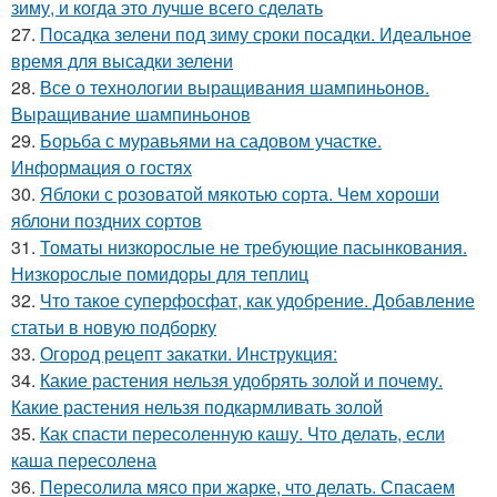
зиму, и когда это лучше всего сделать
27.
Посадка зелени под зиму сроки посадки. Идеальное
время для высадки зелени
28.
Все о технологии выращивания шампиньонов.
Выращивание шампиньонов
29.
Борьба с муравьями на садовом участке.
Информация о гостях
30.
Яблоки с розоватой мякотью сорта. Чем хороши
яблони поздних сортов
31.
Томаты низкорослые не требующие пасынкования.
Низкорослые помидоры для теплиц
32.
Что такое суперфосфат, как удобрение. Добавление
статьи в новую подборку
33.
Огород рецепт закатки. Инструкция:
34.
Какие растения нельзя удобрять золой и почему.
Какие растения нельзя подкармливать золой
35.
Как спасти пересоленную кашу. Что делать, если
каша пересолена
36.
Пересолила мясо при жарке, что делать. Спасаем