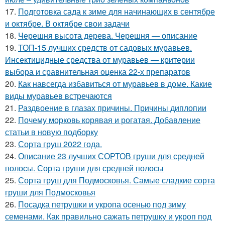
17.
Подготовка сада к зиме для начинающих в сентябре
и октябре. В октябре свои задачи
18.
Черешня высота дерева. Черешня — описание
19.
ТОП-15 лучших средств от садовых муравьев.
Инсектицидные средства от муравьев — критерии
выбора и сравнительная оценка 22-х препаратов
20.
Как навсегда избавиться от муравьев в доме. Какие
виды муравьев встречаются
21.
Раздвоение в глазах причины. Причины диплопии
22.
Почему морковь корявая и рогатая. Добавление
статьи в новую подборку
23.
Сорта груш 2022 года.
24.
Описание 23 лучших СОРТОВ груши для средней
полосы. Сорта груши для средней полосы
25.
Сорта груш для Подмосковья. Самые сладкие сорта
груши для Подмосковья
26.
Посадка петрушки и укропа осенью под зиму
семенами. Как правильно сажать петрушку и укроп под