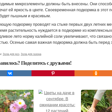
одимые микроэлементы должны быть внесены. Они способс
ечат ей яркость в цвете. Своевременная подкормка в этот п
 будет пышным и красивым.
ющую подкормку проводят на стыке первых двух летних ме
ремя растительность нуждается в подкормке из комплексны
дливое лето норму калийной соли увеличивают, что связано
стью. Осенью самая важная подкормка должна быть перед 
и:
Зола для роз
,
Зола для газона
авилось? Поделитесь с друзьями!