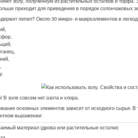
няют золу, полученную из растительных остатков и торфа. 
ольше приходит для приведения в порядок солончаковых зе
одержит пепел? Около 30 микро- и макроэлементов в легко
ий,
сфор,
ьций,
ганец,
ний,
,
у.
! В золе совсем нет азота и хлора.
жание основных элементов зависит от исходного сырья. 
нтном выражении:
аемый материал (дрова или растительные остатки)
за