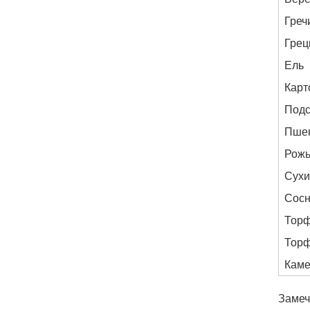
Греч
Грец
Ель
Карт
Подс
Пше
Рож
Сухи
Сос
Торф
Торф
Каме
Замеч