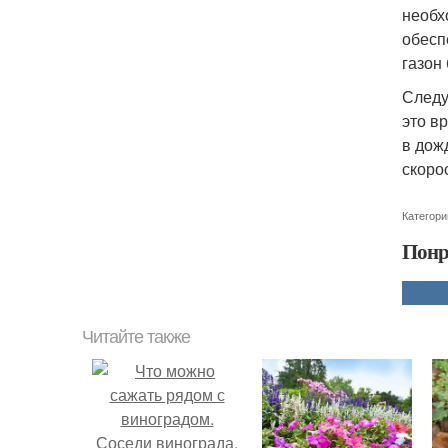
необх
обесп
газон
Следу
это в
в дож
скоро
Категори
Понр
Читайте также