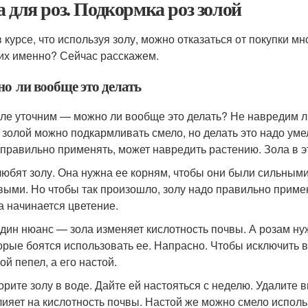
а для роз. Подкормка роз золой
в курсе, что используя золу, можно отказаться от покупки м
ких именно? Сейчас расскажем.
о ли вообще это делать
ле уточним — можно ли вообще это делать? Не навредим ли
 золой можно подкармливать смело, но делать это надо уме
еправильно применять, может навредить растению. Зола в э
любят золу. Она нужна ее корням, чтобы они были сильными
выми. Но чтобы так произошло, золу надо правильно примени
да начинается цветение.
дин нюанс — зола изменяет кислотность почвы. А розам ну
орые боятся использовать ее. Напрасно. Чтобы исключить в
ой пепел, а его настой.
орите золу в воде. Дайте ей настояться с неделю. Удалите
лияет на кислотность почвы. Настой же можно смело исполь