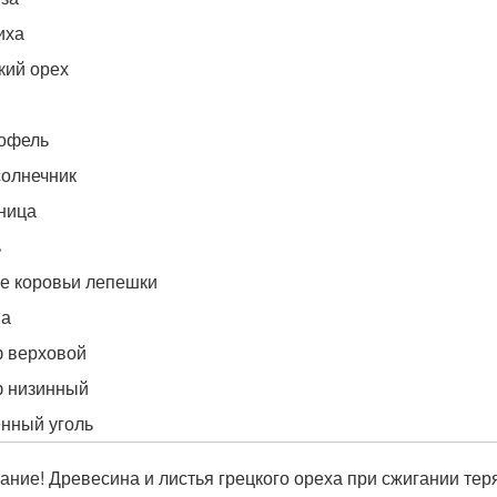
иха
кий орех
офель
олнечник
ница
ь
е коровьи лепешки
на
 верховой
 низинный
нный уголь
ание! Древесина и листья грецкого ореха при сжигании тер