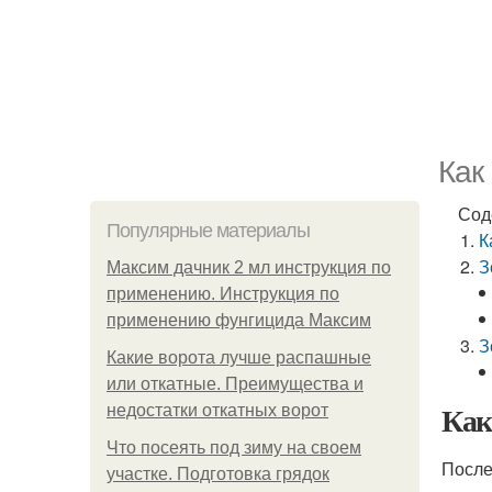
Как
Сод
Популярные материалы
К
З
Максим дачник 2 мл инструкция по
применению. Инструкция по
применению фунгицида Максим
З
Какие ворота лучше распашные
или откатные. Преимущества и
Как
недостатки откатных ворот
Что посеять под зиму на своем
После
участке. Подготовка грядок