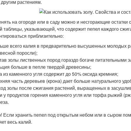
 другим растениям.
нять на огороде или в саду можно и несгорающие остатки от
й таблицы, указывающей, что содержит пепел каждого сжига
нтироваться приблизительно:
ьше всего калия в предварительно высушенных молодых ра
весной поросли);
тав золы лиственных пород гораздо богаче питательными э
ьция больше в пепле твердой древесины;
а из каменного угля содержит до 50% оксида кремния;
хняя часть деревьев (крона) дает больше натурального удоб
од золы после сжигания растений, выращенных в засушли
и у продуктов горения каменного угля или торфа рыжий (рж
еза.
! Если хранить пепел под открытым небом или в сыром по
яет весь калий.