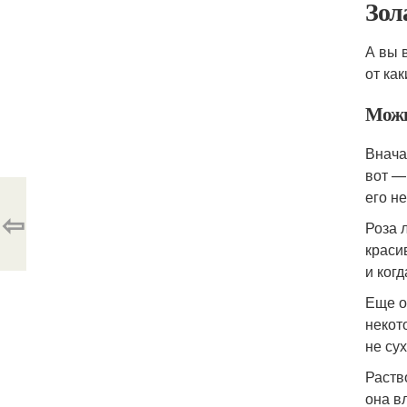
Зол
А вы 
от ка
Можн
Внача
вот —
его н
⇦
Роза 
краси
и ког
Еще о
некот
не сух
Раств
она в