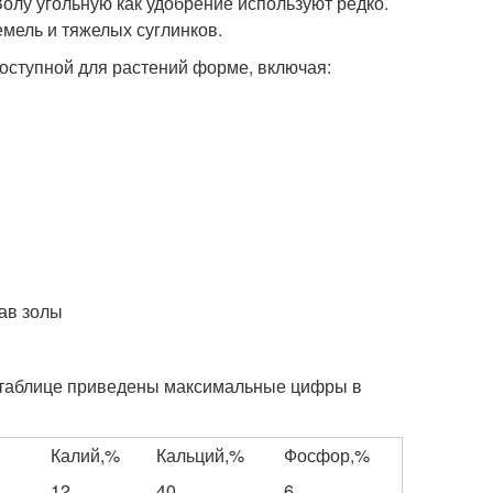
Золу угольную как удобрение используют редко.
мель и тяжелых суглинков.
доступной для растений форме, включая:
В таблице приведены максимальные цифры в
Калий,%
Кальций,%
Фосфор,%
12
40
6