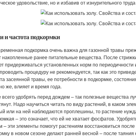
ическое удовольствие, но и избавив от изнурительного труда
и и частота подкормки
ременная подкормка очень важна для газонной травы прежд
т накопленные ранее питательные вещества. После стрижки
ет придерживаться установленных норм по периодичности
 проводить процедуру не рекомендуется, так как это привед
рта засеянной травы, ее потребности в подкормке, состоян
но же, влияет и время года.
 всего удобрять перед дождем – так полезные вещества лу
тянут. Надо научиться читать по виду растений, в каком эле
ый или на ней наблюдаются проплешины, то растение нуждает
ломкая – это означает, что ей не хватает фосфатов. Удобря
м – эти элементы помогут растениям восстановиться после
рмку в новом сезоне делают ранней весной – после таяния