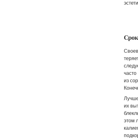
эстет
Срок
Своев
теряе
следу
часто
из со
Конеч
Лучше
их вы
блекл
этом 
калие
подко