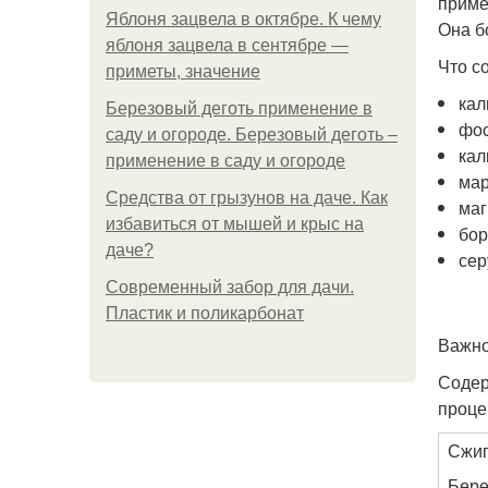
приме
Яблоня зацвела в октябре. К чему
Она б
яблоня зацвела в сентябре —
Что с
приметы, значение
кал
Березовый деготь применение в
фо
саду и огороде. Березовый деготь –
кал
применение в саду и огороде
мар
Средства от грызунов на даче. Как
маг
избавиться от мышей и крыс на
бор
даче?
сер
Современный забор для дачи.
Пластик и поликарбонат
Важно
Содер
проце
Сжиг
Бере