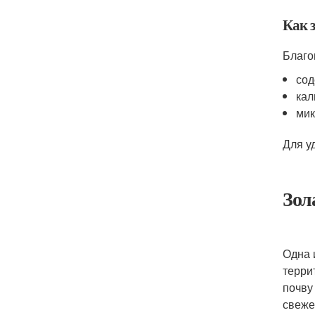
Как з
Благо
сод
кал
мик
Для у
Зол
Одна 
терри
почву
свеже