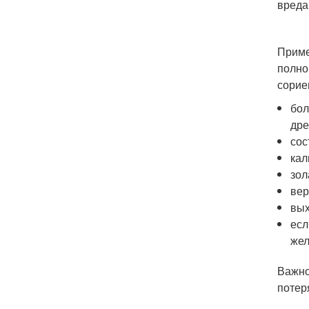
вреда
Приме
полно
сорие
бол
дре
сос
кал
зол
вер
вых
есл
жел
Важно
потер