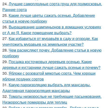
24.
Лучшие самоплодные сорта груш для подмосковья.
Ранние сорта
25.
Какие лучше цветы сажать осенью. Добавление
статьи в новую подборку
26.
Выращивание шампиньонов в домашних условиях
от А до Я. Какое помещение выбрать?
27.
Как избавиться от муравьёв в саду и огороде. Как
уничтожить муравьев на земельном участке?
28.
Чем раскисляют почву. Добавление статьи в новую
подборку
29.
Посадка косточковых деревьев осенью. Какие
деревья и кустарники лучше сажать осенью и почему?
30.
Яблоки с розоватой мякотью сорта. Чем хороши
яблони поздних сортов
31.
Какую пароизоляцию выбрать для мансарды.
Адаптивная пароизоляция мансарды
32.
Томаты низкорослые не требующие пасынкования.
Низкорослые помидоры для теплиц
33.
Работы в саду и огороде октябрь. Работы в саду в