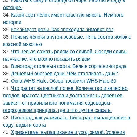
октябре.
34.
Какой сорт яблок имеет красную мякоть. Немного
истории
35.
Как зимуют розы. Как проходила зимовка роз
36.
Почему яблоки внутри розовые. Пять сортов яблок с
красной мякотью
37.
Что нельзя сажать рядом со сливой. Соседи сливы
на участке, что можно посадить рядом
38.
Виноград столовый сорта. Белые сорта винограда
39.
Дешевый обогрев дачи. Чем отапливать дачу?
40.
Окна WHS Halo. Обзор профиля WHS Halo 60
41.
Что растет на кислой почве. Количество и качество
плодов, красота цветников и долгая жизнь деревьев
зависят от правильного понимания садоводом-
огородником принципа, где и что лучше сажать.
42.
Виноград, как ухаживать. Виноград: выращивание в
саду, виды и сорта
43.
Хризантемы выращивание и уход зимой. Условия