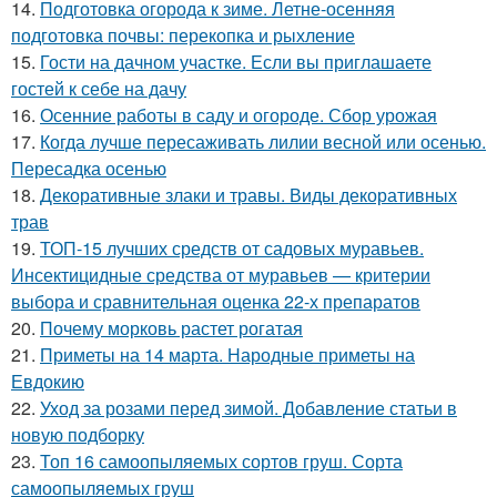
14.
Подготовка огорода к зиме. Летне-осенняя
подготовка почвы: перекопка и рыхление
15.
Гости на дачном участке. Если вы приглашаете
гостей к себе на дачу
16.
Осенние работы в саду и огороде. Сбор урожая
17.
Когда лучше пересаживать лилии весной или осенью.
Пересадка осенью
18.
Декоративные злаки и травы. Виды декоративных
трав
19.
ТОП-15 лучших средств от садовых муравьев.
Инсектицидные средства от муравьев — критерии
выбора и сравнительная оценка 22-х препаратов
20.
Почему морковь растет рогатая
21.
Приметы на 14 марта. Народные приметы на
Евдокию
22.
Уход за розами перед зимой. Добавление статьи в
новую подборку
23.
Топ 16 самоопыляемых сортов груш. Сорта
самоопыляемых груш