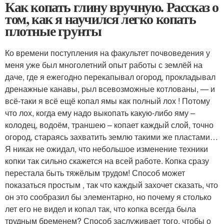
Как копать глину вручную. Рассказ о
том, как я научился легко копать
плотные грунты
Ко времени поступления на факультет почвоведения у
меня уже был многолетний опыт работы с землёй на
даче, где я ежегодно перекапывал огород, прокладывал
дренажные канавы, рыл всевозможные котлованы, — и
всё-таки я всё ещё копал ямы как полный лох ! Потому
что лох, когда ему надо выкопать какую-либо яму –
колодец, водоём, траншею – копает каждый слой, точно
огород, стараясь захватить землю такими же пластами…
Я никак не ожидал, что небольшое изменение техники
копки так сильно скажется на всей работе. Копка сразу
перестала быть тяжёлым трудом! Способ может
показаться простым , так что каждый захочет сказать, что
он это сообразил бы элементарно, но почему я столько
лет его не видел и копал так, что копка всегда была
трудным бременем? Способ заслуживает того, чтобы о