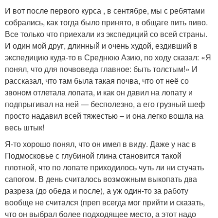
И вот после первого курса , в сентябре, мы с ребятами
собрались, как тогда было принято, в общаге пить пиво.
Все только что приехали из экспедиций со всей страны.
И один мой друг, длинный и очень худой, ездивший в
экспедицию куда-то в Среднюю Азию, по ходу сказал: «Я
понял, что для почвоведа главное: быть толстым!» И
рассказал, что там была такая почва, что от неё со
звоном отлетала лопата, и как он давил на лопату и
подпрыгивал на ней — бесполезно, а его грузный шеф
просто надавил всей тяжестью – и она легко вошла на
весь штык!
Я-то хорошо понял, что он имел в виду. Даже у нас в
Подмосковье с глубиной глина становится такой
плотной, что по лопате приходилось чуть ли ни стучать
сапогом. В день считалось возможным выкопать два
разреза (до обеда и после), а уж один-то за работу
вообще не считался (преп всегда мог прийти и сказать,
что он выбрал более подходящее место, а этот надо