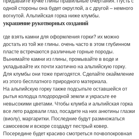
придавайте кучке глины правильные очертания. Пусть с
одной стороны она будет округлой, а с другой – немного
вогнутой. Альпийская горка ниже клумбы.
украшение рукотворных созданий
где взять камни для оформления горки? их можно
достать из той же глины. очень часто в этом глубинном
пласте встречаются различные горные породы.
Вынимайте камни из глины, промывайте в воде и
укладывайте их почти хаотично на альпийскую горку.
Для клумбы они тоже пригодятся. Сделайте окаймление
из этого бесплатного природного материала.
На альпийскую горку также подсыпьте оставшейся от
рытья колодца плодородной земли и украсьте ее
невысокими цветами. Чтобы клумба и альпийская горка
все лето радовали глаз, посадите на них анютины глазки
(виолу), маргаритки. Последние будут размножаться
самосевом и вскоре создадут пестрый ковер.
Посередине будет красиво смотреться почвопокровная