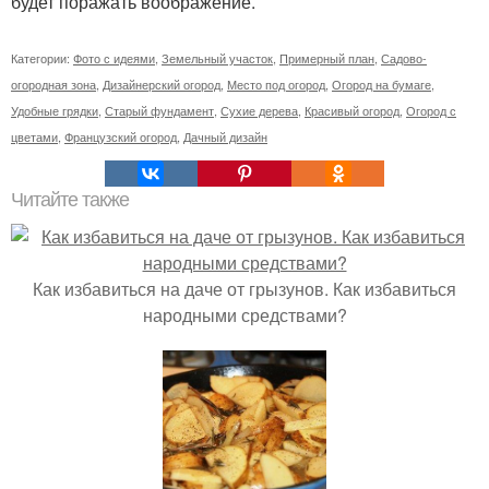
будет поражать воображение.
Категории:
Фото с идеями
,
Земельный участок
,
Примерный план
,
Садово-
огородная зона
,
Дизайнерский огород
,
Место под огород
,
Огород на бумаге
,
Удобные грядки
,
Старый фундамент
,
Сухие дерева
,
Красивый огород
,
Огород с
цветами
,
Французский огород
,
Дачный дизайн
Читайте также
Как избавиться на даче от грызунов. Как избавиться
народными средствами?