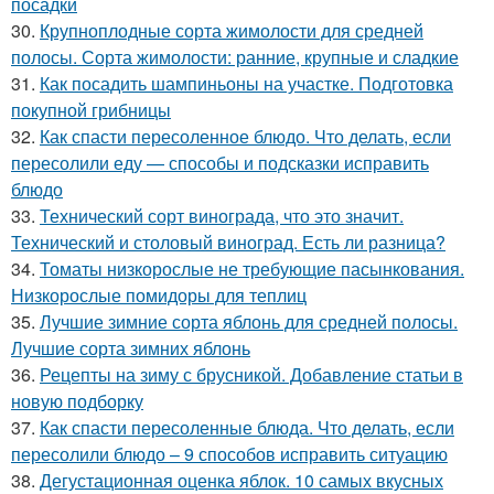
посадки
30.
Крупноплодные сорта жимолости для средней
полосы. Сорта жимолости: ранние, крупные и сладкие
31.
Как посадить шампиньоны на участке. Подготовка
покупной грибницы
32.
Как спасти пересоленное блюдо. Что делать, если
пересолили еду — способы и подсказки исправить
блюдо
33.
Технический сорт винограда, что это значит.
Технический и столовый виноград. Есть ли разница?
34.
Томаты низкорослые не требующие пасынкования.
Низкорослые помидоры для теплиц
35.
Лучшие зимние сорта яблонь для средней полосы.
Лучшие сорта зимних яблонь
36.
Рецепты на зиму с брусникой. Добавление статьи в
новую подборку
37.
Как спасти пересоленные блюда. Что делать, если
пересолили блюдо – 9 способов исправить ситуацию
38.
Дегустационная оценка яблок. 10 самых вкусных