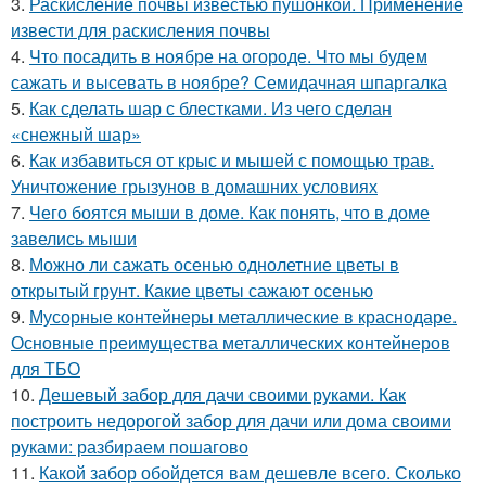
3.
Раскисление почвы известью пушонкой. Применение
извести для раскисления почвы
4.
Что посадить в ноябре на огороде. Что мы будем
сажать и высевать в ноябре? Семидачная шпаргалка
5.
Как сделать шар с блестками. Из чего сделан
«снежный шар»
6.
Как избавиться от крыс и мышей с помощью трав.
Уничтожение грызунов в домашних условиях
7.
Чего боятся мыши в доме. Как понять, что в доме
завелись мыши
8.
Можно ли сажать осенью однолетние цветы в
открытый грунт. Какие цветы сажают осенью
9.
Мусорные контейнеры металлические в краснодаре.
Основные преимущества металлических контейнеров
для ТБО
10.
Дешевый забор для дачи своими руками. Как
построить недорогой забор для дачи или дома своими
руками: разбираем пошагово
11.
Какой забор обойдется вам дешевле всего. Сколько