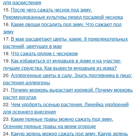
для раскисления
15.
После чего сажать чеснок под зиму.
Рекомендованные культуры перед посадкой чеснока
16.
Какие овощи посадить под зиму. Что сажают под
зиму
17.
В мае расцветают цветы, какие. 9 привлекательных
растений, цветущих в мае
18.
Что сажать рядом с чесноком
19.
Как избавиться от муравьев в доме и на участке-
лучшие средства. Как вывести муравьев из дома?
20.
Аллергенные цветы в саду. Знать противника в лицо:
растения-аллергены
21.
Почему морковь вырастает корявой. Почему морковь
растет рогатая
22.
Чем удобрять осенью растения. Линейка удобрений
для осеннего внесения
23.
Какие пряные травы можно сажать под зиму.
Осенние пряные травы на моем огороде
24.
Какую зелень можно сажать под зиму. Какую зелень