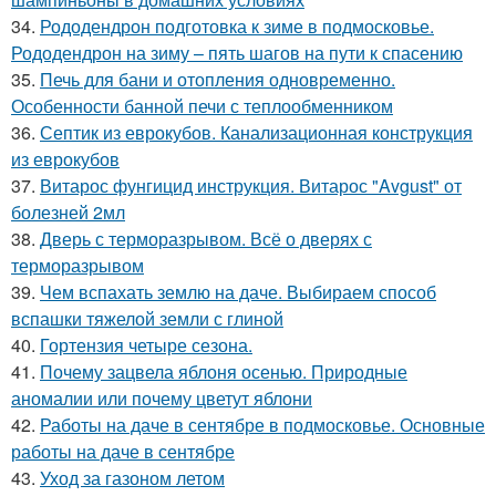
34.
Рододендрон подготовка к зиме в подмосковье.
Рододендрон на зиму – пять шагов на пути к спасению
35.
Печь для бани и отопления одновременно.
Особенности банной печи с теплообменником
36.
Септик из еврокубов. Канализационная конструкция
из еврокубов
37.
Витарос фунгицид инструкция. Витарос "Avgust" от
болезней 2мл
38.
Дверь с терморазрывом. Всё о дверях с
терморазрывом
39.
Чем вспахать землю на даче. Выбираем способ
вспашки тяжелой земли с глиной
40.
Гортензия четыре сезона.
41.
Почему зацвела яблоня осенью. Природные
аномалии или почему цветут яблони
42.
Работы на даче в сентябре в подмосковье. Основные
работы на даче в сентябре
43.
Уход за газоном летом