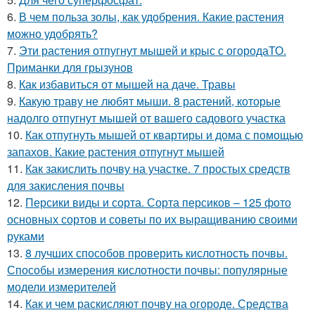
6.
В чем польза золы, как удобрения. Какие растения
можно удобрять?
7.
Эти растения отпугнут мышей и крыс с огородаТО.
Приманки для грызунов
8.
Как избавиться от мышей на даче. Травы
9.
Какую траву не любят мыши. 8 растений, которые
надолго отпугнут мышей от вашего садового участка
10.
Как отпугнуть мышей от квартиры и дома с помощью
запахов. Какие растения отпугнут мышей
11.
Как закислить почву на участке. 7 простых средств
для закисления почвы
12.
Персики виды и сорта. Сорта персиков – 125 фото
основных сортов и советы по их выращиванию своими
руками
13.
8 лучших способов проверить кислотность почвы.
Способы измерения кислотности почвы: популярные
модели измерителей
14.
Как и чем раскисляют почву на огороде. Средства