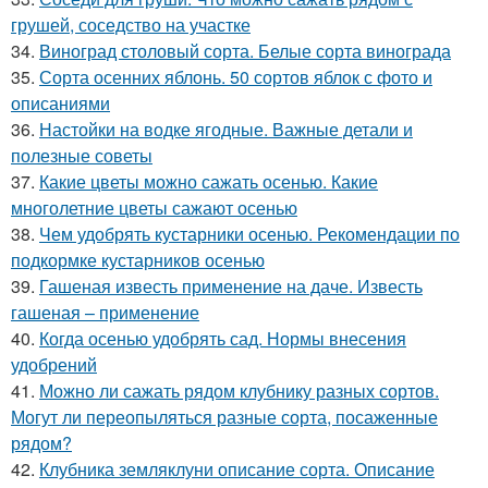
грушей, соседство на участке
34.
Виноград столовый сорта. Белые сорта винограда
35.
Сорта осенних яблонь. 50 сортов яблок с фото и
описаниями
36.
Настойки на водке ягодные. Важные детали и
полезные советы
37.
Какие цветы можно сажать осенью. Какие
многолетние цветы сажают осенью
38.
Чем удобрять кустарники осенью. Рекомендации по
подкормке кустарников осенью
39.
Гашеная известь применение на даче. Известь
гашеная – применение
40.
Когда осенью удобрять сад. Нормы внесения
удобрений
41.
Можно ли сажать рядом клубнику разных сортов.
Могут ли переопыляться разные сорта, посаженные
рядом?
42.
Клубника земляклуни описание сорта. Описание