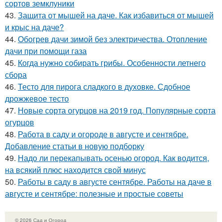
сортов земклуники
43.
Защита от мышей на даче. Как избавиться от мышей
и крыс на даче?
44.
Обогрев дачи зимой без электричества. Отопление
дачи при помощи газа
45.
Когда нужно собирать грибы. Особенности летнего
сбора
46.
Тесто для пирога сладкого в духовке. Сдобное
дрожжевое тесто
47.
Новые сорта огурцов на 2019 год. Популярные сорта
огурцов
48.
Работа в саду и огороде в августе и сентябре.
Добавление статьи в новую подборку
49.
Надо ли перекапывать осенью огород. Как водится,
на всякий плюс находится свой минус
50.
Работы в саду в августе сентябре. Работы на даче в
августе и сентябре: полезные и простые советы
© 2026 Сад и Огород