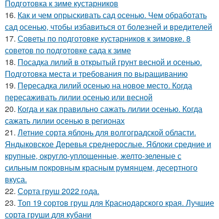
Подготовка к зиме кустарников
16.
Как и чем опрыскивать сад осенью. Чем обработать
сад осенью, чтобы избавиться от болезней и вредителей
17.
Советы по подготовке кустарников к зимовке. 8
советов по подготовке сада к зиме
18.
Посадка лилий в открытый грунт весной и осенью.
Подготовка места и требования по выращиванию
19.
Пересадка лилий осенью на новое место. Когда
пересаживать лилии осенью или весной
20.
Когда и как правильно сажать лилии осенью. Когда
сажать лилии осенью в регионах
21.
Летние сорта яблонь для волгоградской области.
Яндыковское Деревья среднерослые. Яблоки средние и
крупные, округло-уплощенные, желто-зеленые с
сильным покровным красным румянцем, десертного
вкуса.
22.
Сорта груш 2022 года.
23.
Топ 19 сортов груш для Краснодарского края. Лучшие
сорта груши для кубани