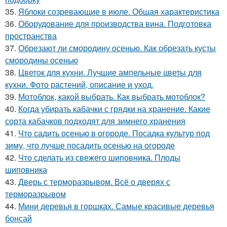
35.
Яблоки созревающие в июле. Общая характеристика
36.
Оборудование для производства вина. Подготовка
пространства
37.
Обрезают ли смородину осенью. Как обрезать кусты
смородины осенью
38.
Цветок для кухни. Лучшие ампельные цветы для
кухни. Фото растений, описание и уход.
39.
Мотоблок, какой выбрать. Как выбрать мотоблок?
40.
Когда убирать кабачки с грядки на хранение. Какие
сорта кабачков подходят для зимнего хранения
41.
Что садить осенью в огороде. Посадка культур под
зиму, что лучше посадить осенью на огороде
42.
Что сделать из свежего шиповника. Плоды
шиповника
43.
Дверь с терморазрывом. Всё о дверях с
терморазрывом
44.
Мини деревья в горшках. Самые красивые деревья
бонсай