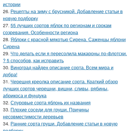
истории
26.
Рецепты на зиму с брусникой. Добавление статьи в
новую подборку
27.
55 лучших сортов яблок по регионам и срокам
созревания. Особенности региона
28.
Яблоки с красной мякотью Сирена. Саженцы яблони
Сирена
29.
Что делать если я пересолила макароны по-флотски.
? 5 способов, как исправить
30.
Виноград найден описание сорта. Всем мира и
добра!
31.
Черешня креолка описание сорта. Краткий обзор
лучших сортов черешни, вишни, сливы, рябины,
абрикоса и фундука
32.
Спуровые сорта яблонь их названия
33.
Плохие соседи для груши. Причины
несовместимости деревьев
34.
Ранние сорта груши. Добавление статьи в новую
подборку