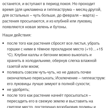
останется, и вступают в период покоя. Но проходит
время (для цикламена и гиппеаструма – месяц-другой,
для остальных – чуть больше, до февраля – марта) –
растения просыпаются, и из клубней или луковиц
появляются новая зелень и бутоны.
Наши действия:
после того как растения сбросят все листья, убрать
горшки с ними в тёмное прохладное место (+10…+15
°C). Клубни каллы и бегонии можно выкопать и
хранить в холодильнике, обернув слегка влажной
газетой или мхом;
поливать совсем чуть-чуть, но не давать почве
окончательно пересыхать; Исключение – гиппеаструм:
его луковицы лучше зимуют в полной сухости;
не удобрять;
после того как растение начнёт просыпаться –
пересадить его в свежую землю и выставить на
светлое место, постепенно возобновив поливы и