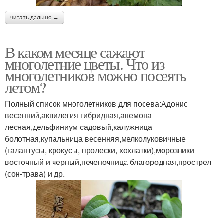
читать дальше →
В каком месяце сажают
многолетние цветы. Что из
многолетников можно посеять
летом?
Полный список многолетников для посева:Адонис
весенний,аквилегия гибридная,анемона
лесная,дельфиниум садовый,калужница
болотная,купальница весенняя,мелколуковичные
(галантусы, крокусы, пролески, хохлатки),морозники
восточный и черный,печеночница благородная,прострел
(сон-трава) и др.