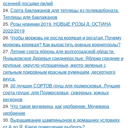
осенней посадки лилий
24.
Сорта баклажанов для теплицы из поликарбоната.
Теплицы для баклажанов
25.
Розы новинки 2019. НОВЫЕ РОЗЫ Д. ОСТИНА
2022/2019
26.
Чтобы морковь не росла корявая и рогатая. Почему
морковь корявая? Как вырастить ровные корнеплоды?
27.
Летние сорта яблонь для волгоградской области.
Яндыковское Деревья среднерослые. Яблоки средние и
крупные, округло-уплощенные, желто-зеленые с
сильным покровным красным румянцем, десертного
вкуса.
28.
30 лучших СОРТОВ груш для подмосковья. Лучшие
сорта груши: для Подмосковья, северных, южных
регионов
29.
Что такое мочевина, как удобрение. Мочевина
удобрение
30.
Выращивание шампиньонов в домашних условиях
от А до Я. Какое помещение выбрать?