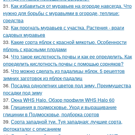
31.
Как избавиться от муравьев на огороде навсегда. Что
нужно для борьбы с муравьями в огороде, теплице:
средства
32.
Как прогнать муравьев с участка. Растения - враги
садовых муравьев
33.
Какие сорта яблок с красной мякотью. Особенности
яблонь с красными плодами
34.
Что такое кислотность почвы и как ее определить. Как
определить кислотность почвы с помощью сорняков?
35.
Что можно сделать из падалицы яблок. 5 рецептов
зимних заготовок из яблок-падалиц
36.
Посадка однолетних цветов под зиму. Преимущества
посадки под зиму
37.
Окна WHS Halo. Обзор профиля WHS Halo 60
38.
Глициния в подмосковье. Уход и выращивание
глицинии в Подмосковье, подборка сортов
39.
Сорта западной туи. Туя западная: лучшие сорта,
фотокаталог с описанием