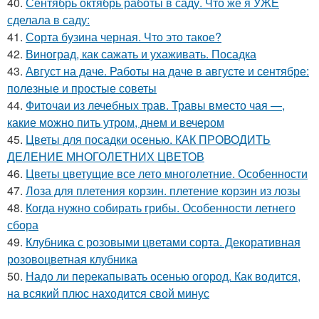
40.
Сентябрь октябрь работы в саду. Что же я УЖЕ
сделала в саду:
41.
Сорта бузина черная. Что это такое?
42.
Виноград, как сажать и ухаживать. Посадка
43.
Август на даче. Работы на даче в августе и сентябре:
полезные и простые советы
44.
Фиточаи из лечебных трав. Травы вместо чая —,
какие можно пить утром, днем и вечером
45.
Цветы для посадки осенью. КАК ПРОВОДИТЬ
ДЕЛЕНИЕ МНОГОЛЕТНИХ ЦВЕТОВ
46.
Цветы цветущие все лето многолетние. Особенности
47.
Лоза для плетения корзин. плетение корзин из лозы
48.
Когда нужно собирать грибы. Особенности летнего
сбора
49.
Клубника с розовыми цветами сорта. Декоративная
розовоцветная клубника
50.
Надо ли перекапывать осенью огород. Как водится,
на всякий плюс находится свой минус